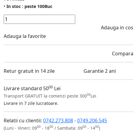
•
In stoc : peste 100Buc
Adauga in cos
Adauga la favorite
Compara
Retur gratuit in 14 zile
Garantie 2 ani
00
Livrare standard 50
Lei
00
Transport GRATUIT la comenzi peste 300
Lei
Livrare in 7 zile lucratoare.
Relatii cu clientii:
0742.273.808
-
0749.206.545
00
00
00
00
(Luni - Vineri: 09
- 18
/ Sambata: 09
- 14
)