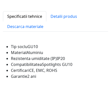
Specificatii tehnice
Detalii produs
Descarca materiale
Tip soclu
GU10
Material
Aluminiu
Rezistenta umiditate (IP)
IP20
Compatibilitatea
Spotlights GU10
Certificari
CE, EMC, ROHS
Garantie
2 ani