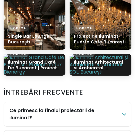
HORECA
HORECA
Single Bar Lounge
Proiect de Iluminat
București
Puerto Cafe București
HORECA
HORECA
Iluminat Grand Café
Iluminat Arhitectural
De Bucarest | Proiect
și Ambiental:
de Lux Dienergy
Restaurant SOL,
București
ÎNTREBĂRI FRECVENTE
Ce primesc la finalul proiectării de
iluminat?