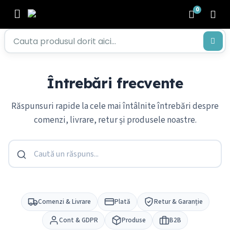
0
Întrebări frecvente
Răspunsuri rapide la cele mai întâlnite întrebări despre
comenzi, livrare, retur și produsele noastre.
Comenzi & Livrare
Plată
Retur & Garanție
Cont & GDPR
Produse
B2B