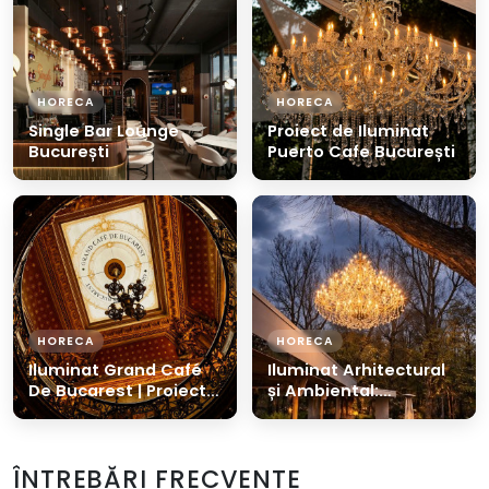
HORECA
HORECA
Single Bar Lounge
Proiect de Iluminat
București
Puerto Cafe București
HORECA
HORECA
Iluminat Grand Café
Iluminat Arhitectural
De Bucarest | Proiect
și Ambiental:
de Lux Dienergy
Restaurant SOL,
București
ÎNTREBĂRI FRECVENTE