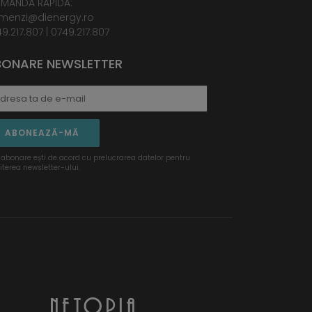
MANDA RAPIDA:
menzi@dienergy.ro
9.217.807
|
0749.217.807
ONARE NEWSLETTER
ABONEAZĂ-MĂ
 abonare ești de acord cu prelucrarea datelor pentru
iterea newsletter-ului.