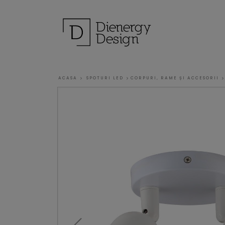
ACASA
SPOTURI LED
CORPURI, RAME ȘI ACCESORII