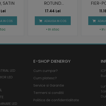
UND
FIER-PC, Ø87 X
ROTUND 
ILA, ALB
31MM
BR
4 Lei
11.18 Lei
14.4
A IN COS
ADAUGA IN COS
ADAUG
stoc
• In stoc
• In
E-SHOP DIENERGY
IN
TRIAL LED
Cum cumpar?
ICP
Buc
RIOR LED
Cum platesc?
Service si Garantie
Lun
Ă
Sam
Termeni si conditii
Dum
TE
Politica de confidentialitate
UMINARE LED