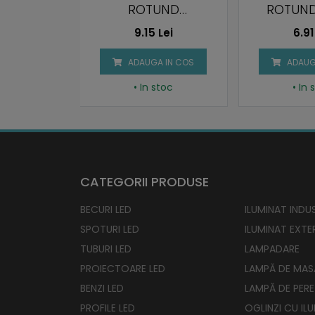
UND
ROTUND, SATIN
ROT
ILA ALB
ORIENTAB
Lei
6.91 Lei
17.4
 IN COS
ADAUGA IN COS
ADAUG
stoc
• In stoc
• In 
CATEGORII PRODUSE
BECURI LED
ILUMINAT INDUS
SPOTURI LED
ILUMINAT EXTE
TUBURI LED
LAMPADARE
PROIECTOARE LED
LAMPĂ DE MAS
BENZI LED
LAMPĂ DE PERE
PROFILE LED
OGLINZI CU IL