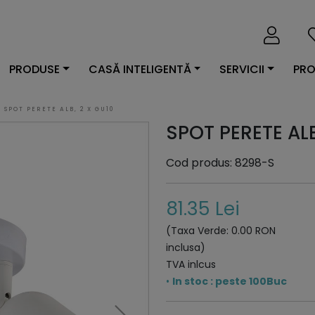
PRODUSE
CASĂ INTELIGENTĂ
SERVICII
PRO
SPOT PERETE ALB, 2 X GU10
SPOT PERETE ALB
Cod produs: 8298-S
81.35 Lei
(Taxa Verde: 0.00 RON
inclusa)
TVA inlcus
•
In stoc : peste 100Buc