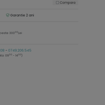
Compara
Garantie 2 ani
00
 peste 300
Lei
808
-
0749.206.545
00
00
ta: 09
- 14
)