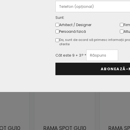
at
Garantie
Sunt:
Arhitect / Designer
Fir
Persoană fizică
Altu
Da, sunt de acord să primesc informații pro
oferite
Cât este 9 + 3? *
ABONEAZĂ-
OT GU10
RAMA SPOT GU10,
1*RAMA 