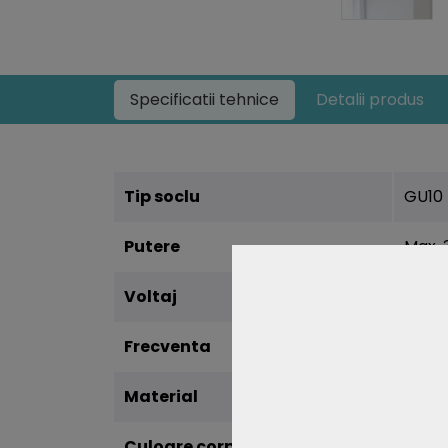
Specificatii tehnice
Detalii produs
Tip soclu
GU10
Putere
Max.
Voltaj
AC:2
Frecventa
50Hz
Material
PC
Culoare corp
Alb