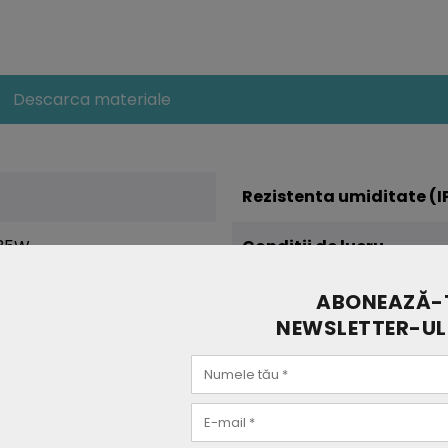
Descarca materiale
Rezistenta umiditate (I
 35W
Conditii de lucru
20-240V
Compatibilitatea
ABONEAZĂ-T
NEWSLETTER-UL
Dimensiune
Greutate (kg)
Certificari