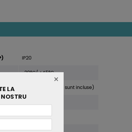
P)
IP20
-20°C/ +45°C
×
2xGU10 (Becuri NU sunt incluse)
E LA
 NOSTRU
120x144.8mm
0.256
CE, EMC, ROHS