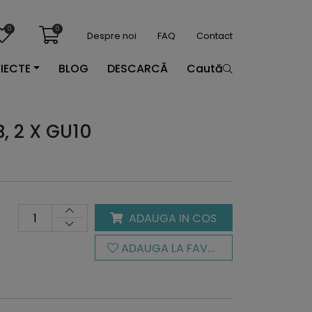
0
0
Despre noi
FAQ
Contact
IECTE
BLOG
DESCARCĂ
Caută
, 2 X GU10
ADAUGA IN COS
ADAUGA LA FAVORITE