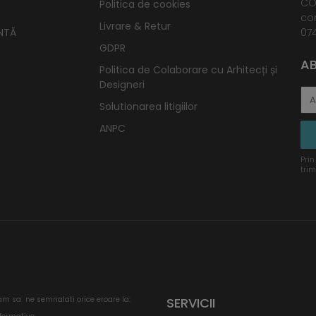
CO
Politica de cookies
co
Livrare & Retur
NTĂ
074
GDPR
AB
Politica de Colaborare cu Arhitecți și
Designeri
Solutionarea litigiilor
ANPC
Prin
trim
am sa ne semnalati orice eroare la:
SERVICII