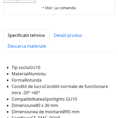
• Stoc: La comanda
Specificatii tehnice
Detalii produs
Descarca materiale
Tip soclu
GU10
Material
Aluminiu
Forma
Rotunda
Conditii de lucru
Conditii normale de functionare
intre -20° +45°
Compatibilitatea
Spotlights GU10
Dimensiune
80 x 30 mm
Dimensiunea de montare
Ø65 mm