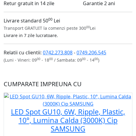
Retur gratuit in 14 zile
Garantie 2 ani
00
Livrare standard 50
Lei
00
Transport GRATUIT la comenzi peste 300
Lei
Livrare in 7 zile lucratoare.
Relatii cu clientii:
0742.273.808
-
0749.206.545
00
00
00
00
(Luni - Vineri: 09
- 18
/ Sambata: 09
- 14
)
CUMPARATE IMPREUNA CU
LED Spot GU10, 6W, Ripple, Plastic,
10°, Lumina Calda (3000K) Cip
SAMSUNG