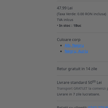
47.99 Lei
(Taxa Verde: 0.00 RON inclusa)
TVA inlcus
•
In stoc : 1Buc
Culoare corp
Alb, Negru
Negru, Auriu
Retur gratuit in 14 zile
00
Livrare standard 50
Lei
Transport GRATUIT la comenzi 
Livrare in 7 zile lucratoare.
Relatii cu clientii:
0742.273.8