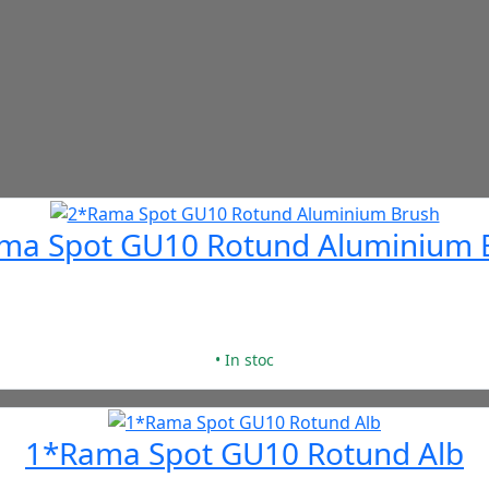
ma Spot GU10 Rotund Aluminium 
• In stoc
1*Rama Spot GU10 Rotund Alb