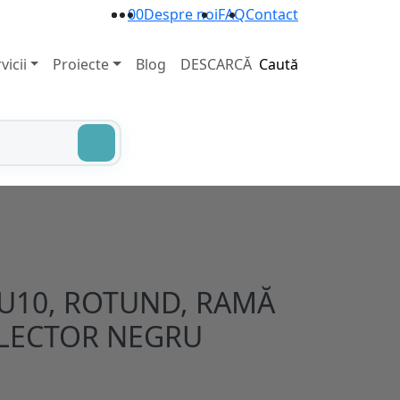
0
0
Despre noi
FAQ
Contact
vicii
Proiecte
Blog
DESCARCĂ
Caută
U10, ROTUND, RAMĂ
FLECTOR NEGRU