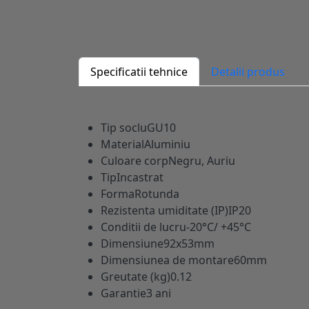
Specificatii tehnice
Detalii produs
Tip soclu
GU10
Material
Aluminiu
Culoare corp
Negru, Auriu
Tip
Incastrat
Forma
Rotunda
Rezistenta umiditate (IP)
IP20
Conditii de lucru
-20°C/ +45°C
Dimensiune
92x53mm
Dimensiunea de montare
60mm
Greutate (kg)
0.12
Garantie
3 ani