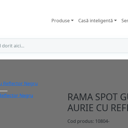
Produse
Casă inteligentă
Ser
u Reflector Negru
RAMA SPOT G
AURIE CU RE
Cod produs: 10804-