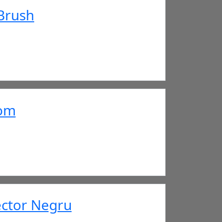
Brush
rom
ector Negru