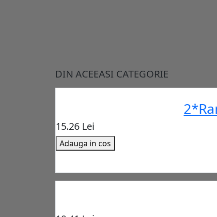
DIN ACEEASI CATEGORIE
2*Ra
15.26 Lei
Adauga in cos