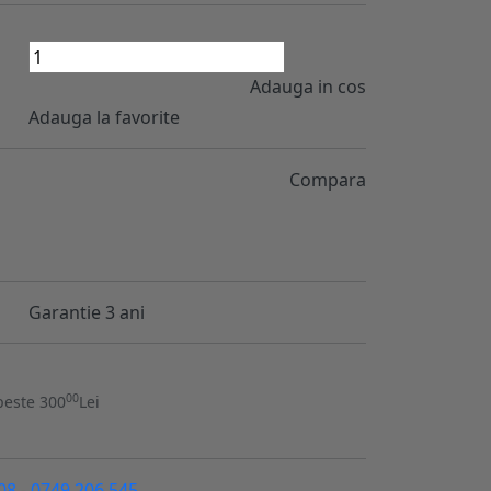
Adauga in cos
Adauga la favorite
Compara
Garantie 3 ani
00
peste 300
Lei
08
-
0749.206.545