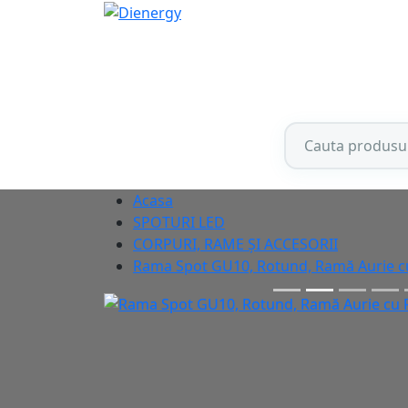
Acasa
SPOTURI LED
CORPURI, RAME ȘI ACCESORII
Rama Spot GU10, Rotund, Ramă Aurie c