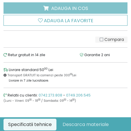
ADAUGA IN COS
ADAUGA LA FAVORITE
Compara
Retur gratuit in 14 zile
Garantie 2 ani
00
Livrare standard 50
Lei
00
Transport GRATUIT la comenzi peste 300
Lei
Livrare in 7 zile lucratoare.
Relatii cu clientii:
0742.273.808
-
0749.206.545
00
00
00
00
(Luni - Vineri: 09
- 18
/ Sambata: 09
- 14
)
Specificatii tehnice
Descarca materiale