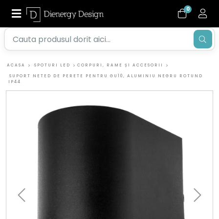
0
ACASA
SPOTURI LED
CORPURI, RAME ȘI ACCESORII
SUPORT NETED DE PERETE PENTRU GU10, ALUMINIU NEGRU ROTUND
IP44