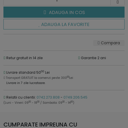
ADAUGA IN COS
ADAUGA LA FAVORITE
Compara
Retur gratuit in 14 zile
Garantie 2 ani
00
Livrare standard 50
Lei
00
Transport GRATUIT la comenzi peste 300
Lei
Livrare in 7 zile lucratoare.
Relatii cu clientii:
0742.273.808
-
0749.206.545
00
00
00
00
(Luni - Vineri: 09
- 18
/ Sambata: 09
- 14
)
CUMPARATE IMPREUNA CU