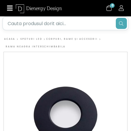
0
ACASA
SPOTURI LED
CORPURI, RAME ȘI ACCESORII
RAMA NEAGRA INTERSCHIMBABILA