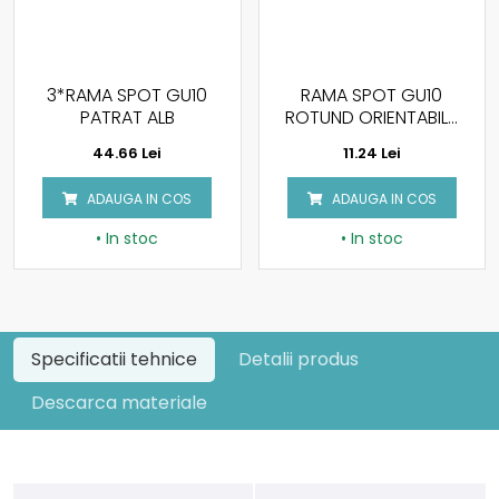
U10
RAMA SPOT GU10
RAMA SPOT GU1
ROTUND ORIENTABILA
ROTUND ORIENTABI
SATIN NICKEL
ALB
11.24 Lei
9.15 Lei
S
ADAUGA IN COS
ADAUGA IN COS
• In stoc
• In stoc
Specificatii tehnice
Detalii produs
Descarca materiale