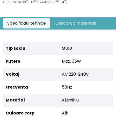
00
00
00
00
(Luni - Vineri: 09
- 18
/ Sambata: 09
- 14
)
Specificatii tehnice
Descarca materiale
Tip soclu
GU10
Putere
Max. 35W
Voltaj
AC:220-240V
Frecventa
50Hz
Material
Aluminiu
Culoare corp
Alb