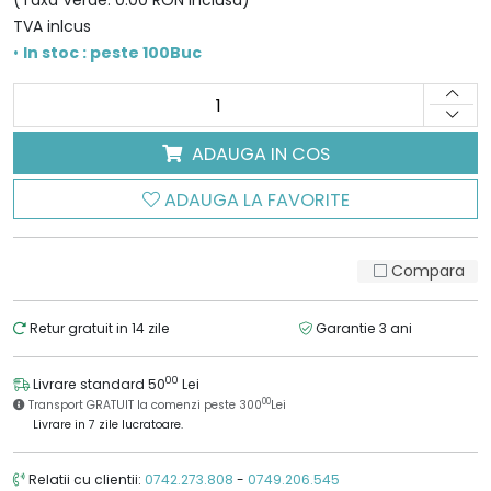
(Taxa Verde: 0.00 RON inclusa)
TVA inlcus
•
In stoc : peste 100Buc
ADAUGA IN COS
ADAUGA LA FAVORITE
Compara
Retur gratuit in 14 zile
Garantie 3 ani
00
Livrare standard 50
Lei
00
Transport GRATUIT la comenzi peste 300
Lei
Livrare in 7 zile lucratoare.
Relatii cu clientii:
0742.273.808
-
0749.206.545