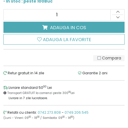
•
In stoc : peste 100Buc
ADAUGA IN COS
ADAUGA LA FAVORITE
Compara
Retur gratuit in 14 zile
Garantie 2 ani
00
Livrare standard 50
Lei
00
Transport GRATUIT la comenzi peste 300
Lei
Livrare in 7 zile lucratoare.
Relatii cu clientii:
0742.273.808
-
0749.206.545
00
00
00
00
(Luni - Vineri: 09
- 18
/ Sambata: 09
- 14
)