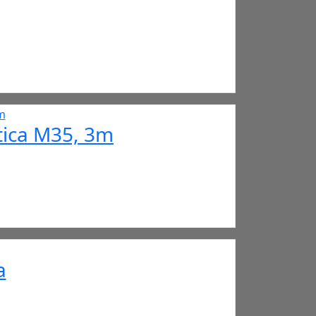
tica M35, 3m
a