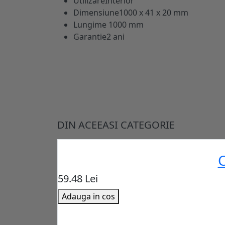
Utilizare
Interior
Dimensiune
1000 x 41 x 20 mm
Lungime
1000 mm
Garantie
2 ani
DIN ACEEASI CATEGORIE
C
59.48 Lei
Adauga in cos