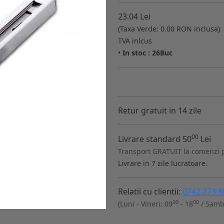
23.04 Lei
(Taxa Verde: 0.00 RON inclusa)
TVA inlcus
•
In stoc : 26Buc
Retur gratuit in 14 zile
00
Livrare standard 50
Lei
Transport GRATUIT la comenzi 
Livrare in 7 zile lucratoare.
Relatii cu clientii:
0742.273.8
00
00
(Luni - Vineri: 09
- 18
/ Samb