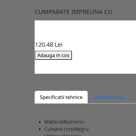
CUMPARATE IMPREUNA CU
120.48 Lei
Adauga in cos
Specificatii tehnice
Detalii produs
Material
Aluminiu
Culoare corp
Negru