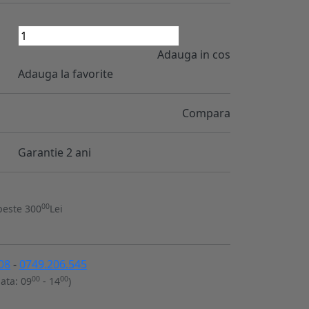
Adauga in cos
Adauga la favorite
Compara
Garantie 2 ani
00
peste 300
Lei
08
-
0749.206.545
00
00
ata: 09
- 14
)