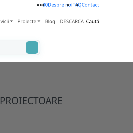
0
0
Despre noi
FAQ
Contact
vicii
Proiecte
Blog
DESCARCĂ
Caută
 PROIECTOARE