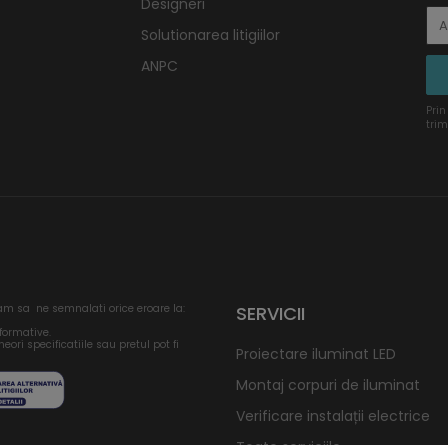
Designeri
Solutionarea litigiilor
ANPC
Prin
trim
am sa ne semnalati orice eroare la:
SERVICII
nformative.
eori specificatiile sau pretul pot fi
Proiectare iluminat LED
Montaj corpuri de iluminat
Verificare instalații electrice
Toate serviciile