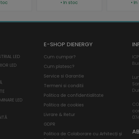
• In stoc
• In stoc
E-SHOP DIENERGY
IN
TRIAL LED
Cum cumpar?
ICP
Buc
RIOR LED
Cum platesc?
Service si Garantie
Lun
Ă
Sam
Termeni si conditii
Dum
TE
Politica de confidentialitate
UMINARE LED
CO
Politica de cookies
co
Livrare & Retur
NTĂ
074
GDPR
AB
Politica de Colaborare cu Arhitecți și