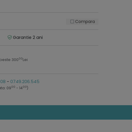
Compara
Garantie 2 ani
00
 peste 300
Lei
808
-
0749.206.545
00
00
ta: 09
- 14
)