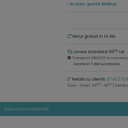
•
In stoc : peste 100Buc
Retur gratuit in 14 zile
00
Livrare standard 50
Lei
Transport GRATUIT la comenzi
Livrare in 7 zile lucratoare.
Relatii cu clientii:
0742.273.
00
00
(Luni - Vineri: 09
- 18
/ Samba
Descarca materiale