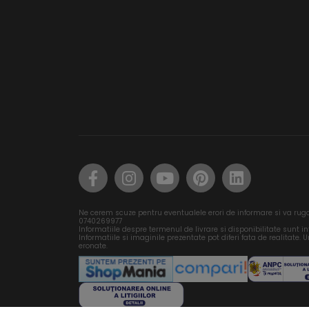
Ne cerem scuze pentru eventualele erori de informare si va rug
0740269977
Informatiile despre termenul de livrare si disponibilitate sunt i
Informatiile si imaginile prezentate pot diferi fata de realitate. Un
eronate.