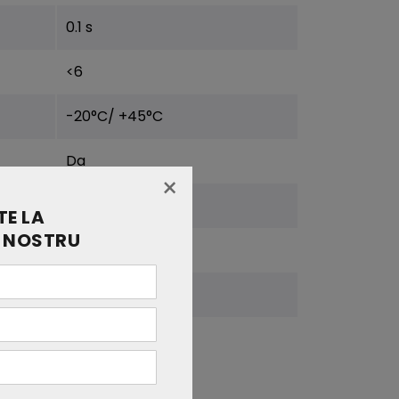
0.1 s
<6
-20°C/ +45°C
Da
×
5 mm
E LA
 NOSTRU
5 m
F
2 ani