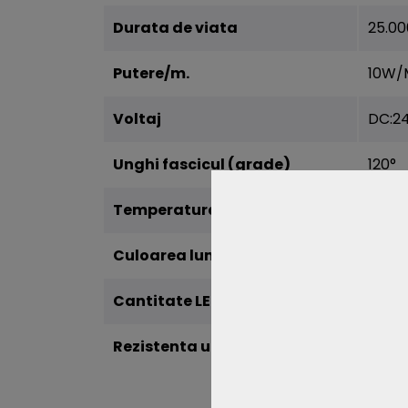
Durata de viata
25.00
Putere/m.
10W/
Voltaj
DC:2
Unghi fascicul (grade)
120°
Temperatura de culoare
3000
Culoarea luminii
Alb C
Cantitate LED
320 L
Rezistenta umiditate (IP)
IP20