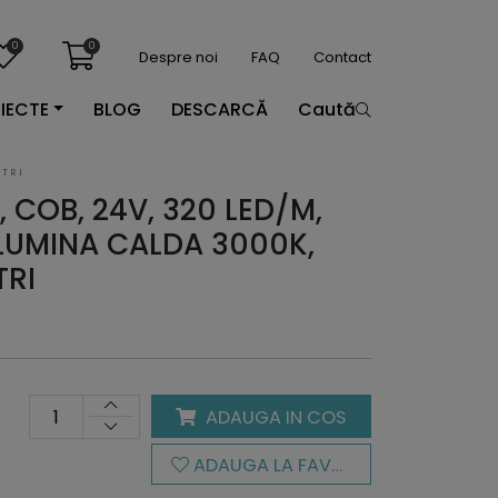
0
0
Despre noi
FAQ
Contact
IECTE
BLOG
DESCARCĂ
Caută
ETRI
 COB, 24V, 320 LED/M,
LUMINA CALDA 3000K,
TRI
ADAUGA IN COS
ADAUGA LA FAVORITE