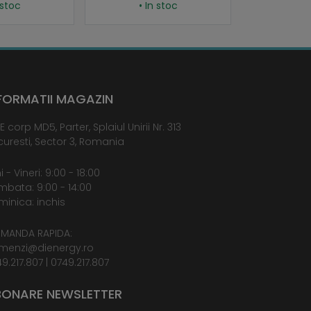
• In stoc
• In stoc
FORMATII MAGAZIN
E corp MD5, Parter, Splaiul Unirii Nr. 313
uresti, Sector 3, Romania
i - Vineri: 9:00 - 18:00
bata: 9:00 - 14:00
inica: inchis
MANDA RAPIDA:
menzi@dienergy.ro
9.217.807
|
0749.217.807
ONARE NEWSLETTER