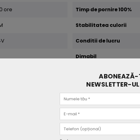
0 ore
Timp de pornire 100%
M
Stabilitatea culorii
4V
Conditii de lucru
Dimabil
K
Latime (mm)
ABONEAZĂ-T
NEWSLETTER-UL
alda
Lungime
ED/m.
Clasa energetica
Garantie