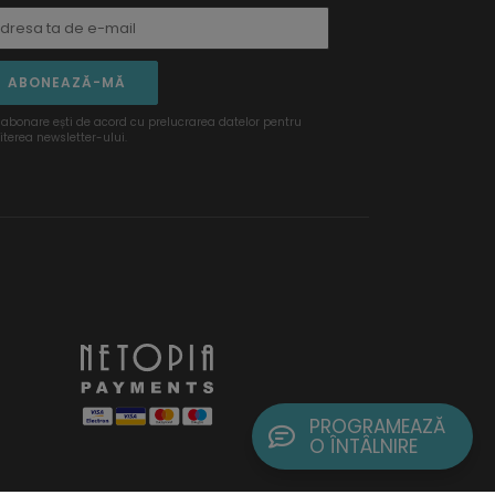
ABONEAZĂ-MĂ
 abonare ești de acord cu prelucrarea datelor pentru
iterea newsletter-ului.
PROGRAMEAZĂ
O ÎNTÂLNIRE