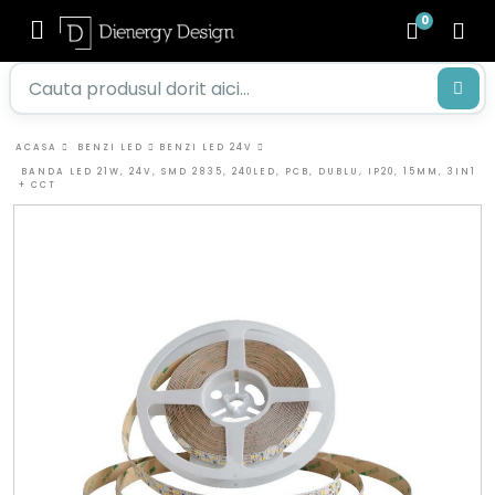
0
ACASA
BENZI LED
BENZI LED 24V
BANDA LED 21W, 24V, SMD 2835, 240LED, PCB, DUBLU, IP20, 15MM, 3IN1
+ CCT