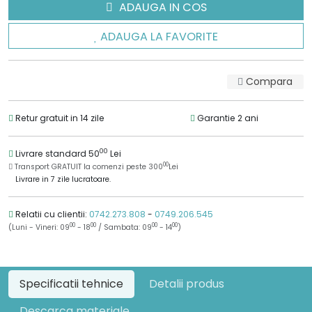
ADAUGA IN COS
ADAUGA LA FAVORITE
Compara
Retur gratuit in 14 zile
Garantie 2 ani
00
Livrare standard 50
Lei
00
Transport GRATUIT la comenzi peste 300
Lei
Livrare in 7 zile lucratoare.
Relatii cu clientii:
0742.273.808
-
0749.206.545
00
00
00
00
(Luni - Vineri: 09
- 18
/ Sambata: 09
- 14
)
Specificatii tehnice
Detalii produs
Descarca materiale