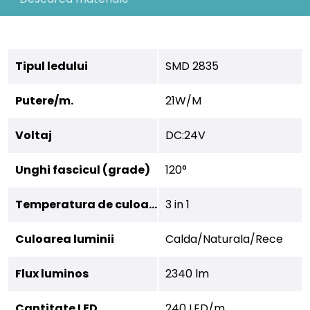
Tipul ledului
SMD 2835
Putere/m.
21W/M
Voltaj
DC:24V
Unghi fascicul (grade)
120°
Temperatura de culoare
3 in 1
Culoarea luminii
Calda/Naturala/Rece
Flux luminos
2340 lm
Cantitate LED
240 LED/m.