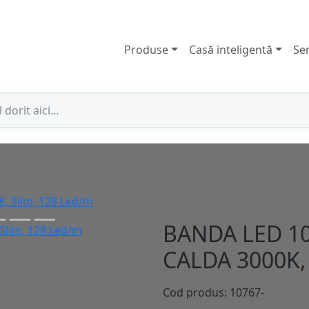
Produse
Casă inteligentă
Ser
, Slim, 128 Led/m
BANDA LED 10
CALDA 3000K,
Cod produs: 10767-