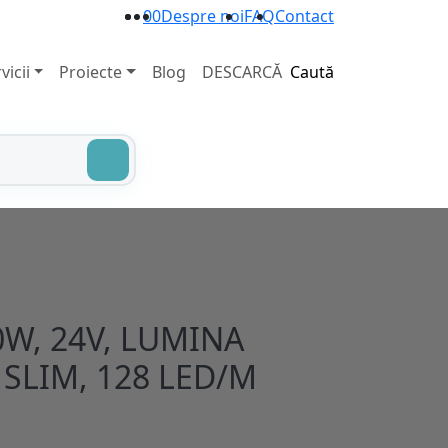
0
0
Despre noi
FAQ
Contact
vicii
Proiecte
Blog
DESCARCĂ
Caută
W, 24V, LUMINA
 SLIM, 128 LED/M