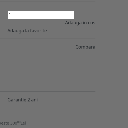
Adauga in cos
Adauga la favorite
Compara
Garantie 2 ani
00
peste 300
Lei