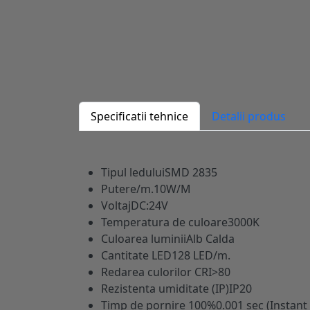
Specificatii tehnice
Detalii produs
Tipul ledului
SMD 2835
Putere/m.
10W/M
Voltaj
DC:24V
Temperatura de culoare
3000K
Culoarea luminii
Alb Calda
Cantitate LED
128 LED/m.
Redarea culorilor CRI
>80
Rezistenta umiditate (IP)
IP20
Timp de pornire 100%
0.001 sec (Instant