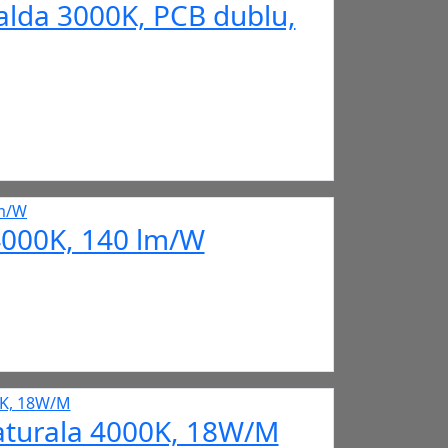
alda 3000K, PCB dublu,
4000K, 140 lm/W
aturala 4000K, 18W/M