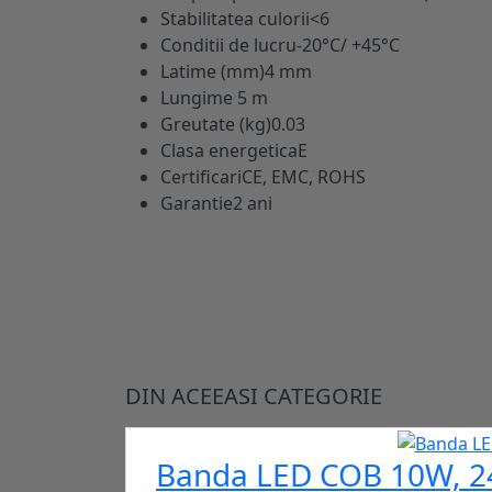
Stabilitatea culorii
<6
Conditii de lucru
-20°C/ +45°C
Latime (mm)
4 mm
Lungime
5 m
Greutate (kg)
0.03
Clasa energetica
E
Certificari
CE, EMC, ROHS
Garantie
2 ani
DIN ACEEASI CATEGORIE
Banda LED COB 10W, 24