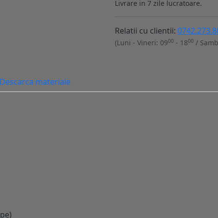
Livrare in 7 zile lucratoare.
Relatii cu clientii:
0742.273.8
00
00
(Luni - Vineri: 09
- 18
/ Samb
Descarca materiale
 pe)