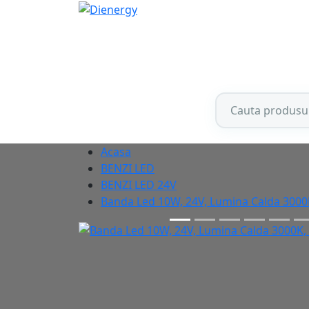
Acasa
BENZI LED
BENZI LED 24V
Banda Led 10W, 24V, Lumina Calda 3000K