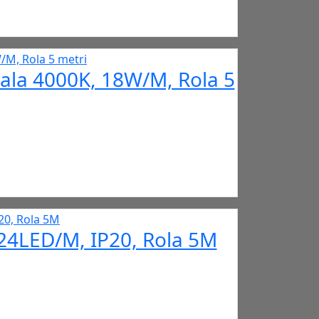
ala 4000K, 18W/M, Rola 5
24LED/M, IP20, Rola 5M