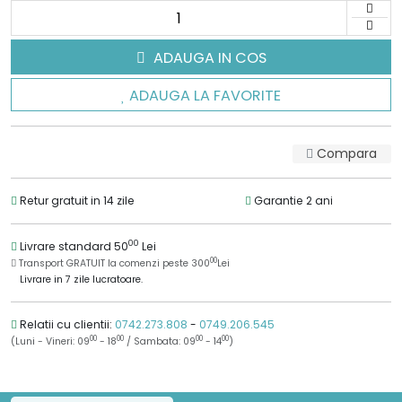
ADAUGA IN COS
ADAUGA LA FAVORITE
Compara
Retur gratuit in 14 zile
Garantie 2 ani
00
Livrare standard 50
Lei
00
Transport GRATUIT la comenzi peste 300
Lei
Livrare in 7 zile lucratoare.
Relatii cu clientii:
0742.273.808
-
0749.206.545
00
00
00
00
(Luni - Vineri: 09
- 18
/ Sambata: 09
- 14
)