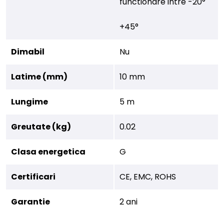
functionare intre -20°
+45°
Dimabil
Nu
Latime (mm)
10 mm
Lungime
5 m
Greutate (kg)
0.02
Clasa energetica
G
Certificari
CE, EMC, ROHS
Garantie
2 ani