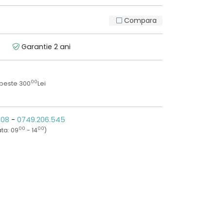
Compara
Garantie 2 ani
00
 peste 300
Lei
808
-
0749.206.545
00
00
ta: 09
- 14
)