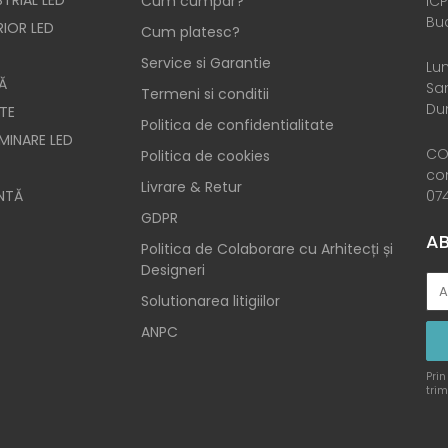
TRIAL LED
Cum cumpar?
ICP
Buc
RIOR LED
Cum platesc?
Service si Garantie
Lun
Ă
Sam
Termeni si conditii
Dum
TE
Politica de confidentialitate
UMINARE LED
CO
Politica de cookies
co
Livrare & Retur
NTĂ
074
GDPR
AB
Politica de Colaborare cu Arhitecți și
Designeri
Solutionarea litigiilor
ANPC
Prin
trim