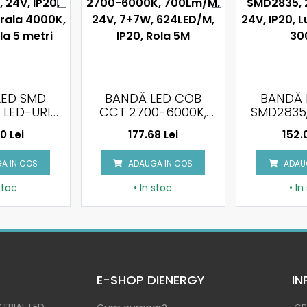
LED COB
BANDĂ LED 18W,
BAND
0-6000K,
SMD2835, 238 LED-
SMD2835
M, 24V,
URI, 24V, IP20,
LEDS, 2
8 Lei
152.00 Lei
75.7
24LED/M,
LUMINA CALDA
LUMINA 
ROLA 5M
3000K
40
A IN COS
ADAUGA IN COS
ADAU
 stoc
• In stoc
• In
E-SHOP DIENERGY
IN