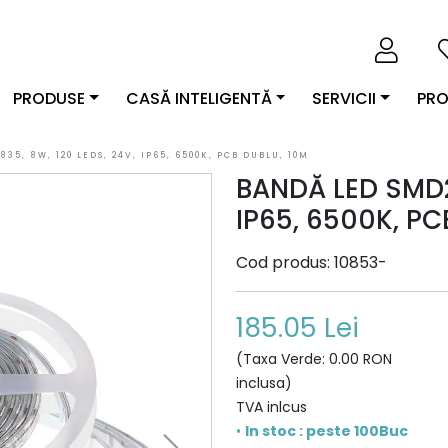
PRODUSE
CASĂ INTELIGENTĂ
SERVICII
PRO
35, 8W, 120 LEDS, 24V, IP65, 6500K, PCB DUBLU, 10M
BANDĂ LED SMD2
IP65, 6500K, PC
Cod produs: 10853-
185.05 Lei
(Taxa Verde: 0.00 RON
inclusa)
TVA inlcus
•
In stoc : peste 100Buc