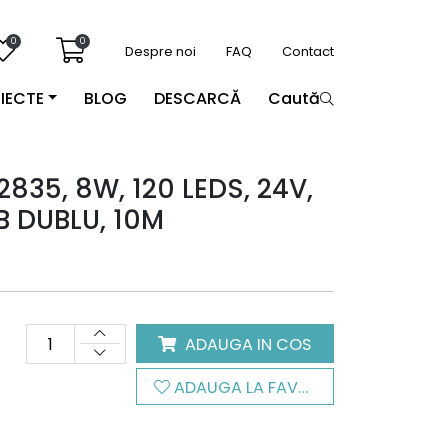
0
0
Despre noi
FAQ
Contact
IECTE
BLOG
DESCARCĂ
Caută
835, 8W, 120 LEDS, 24V,
B DUBLU, 10M
ADAUGA IN COS
ADAUGA LA FAVORITE