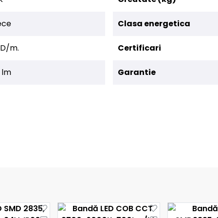
ece
Clasa energetica
ED/m.
Certificari
 lm
Garantie