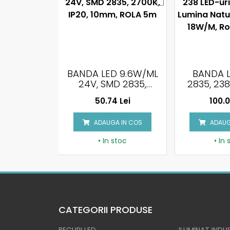
 9.6W/ML
BANDA LED SMD
BANDĂ 
2835, 238 LED-URI,
CCT 270
20, 10MM,
24V, IP20, LUMINA
700LM/
 Lei
100.00 Lei
177.6
 5M
NATURALA 4000K,
7+7W, 6
18W/M, ROLA 5
IP20, 
 IN COS
ADAUGA IN COS
ADAUG
METRI
stoc
• In stoc
• In
CATEGORII PRODUSE