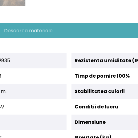
Descarca materiale
2835
Rezistenta umiditate (I
M
Timp de pornire 100%
/m.
Stabilitatea culorii
4V
Conditii de lucru
Dimensiune
K
Greutate (kg)