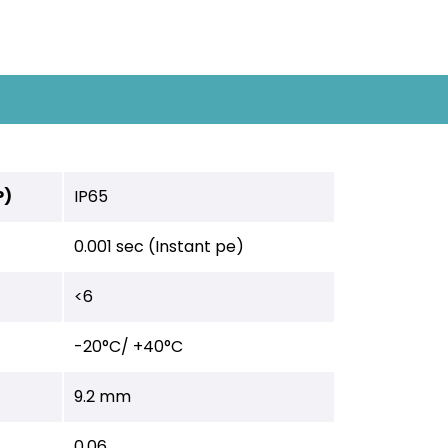
P)
IP65
0.001 sec (Instant pe)
<6
-20°C/ +40°C
9.2 mm
0,06