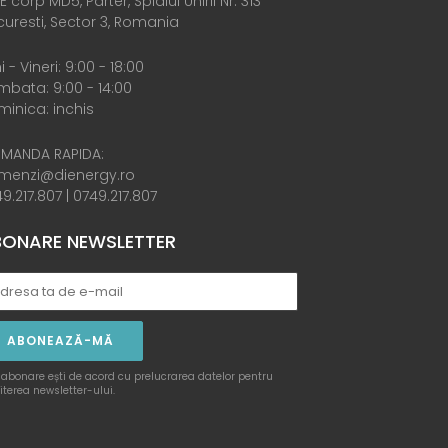
E corp MD5, Parter, Splaiul Unirii Nr. 313
uresti, Sector 3, Romania
i - Vineri: 9:00 - 18:00
bata: 9:00 - 14:00
inica: inchis
MANDA RAPIDA:
menzi@dienergy.ro
9.217.807
|
0749.217.807
ONARE NEWSLETTER
ABONEAZĂ-MĂ
 abonare ești de acord cu prelucrarea datelor pentru
iterea newsletter-ului.