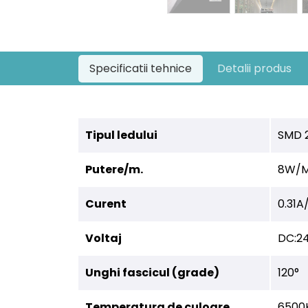
Specificatii tehnice
Detalii produs
Tipul ledului
SMD 
Putere/m.
8W/
Curent
0.31A
Voltaj
DC:2
Unghi fascicul (grade)
120°
Temperatura de culoare
6500