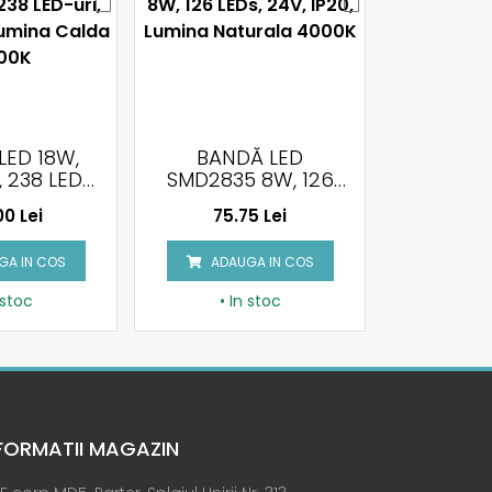
Ă LED
BANDĂ LED
BANDĂ
 8W, 126
SMD2835, 8W, 120
2835, 12W
4V, IP20,
LEDS, 24V, IP20,
24V, IP
5 Lei
130.75 Lei
99.
NATURALA
LUMINA CALDA
140
00K
3000K, PCB DUBLU,
GA IN COS
ADAUGA IN COS
ADAU
10M/ROLA
 stoc
• In stoc
• I
FORMATII MAGAZIN