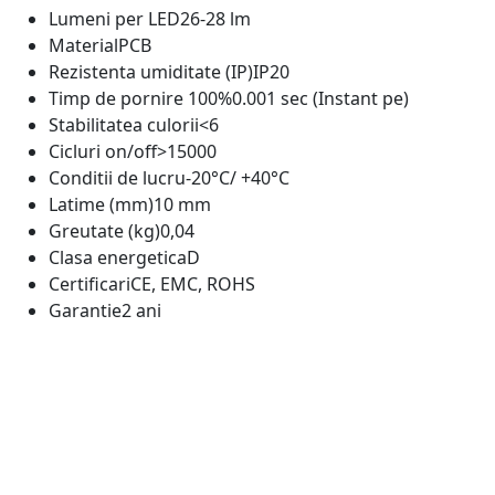
Lumeni per LED
26-28 lm
Material
PCB
Rezistenta umiditate (IP)
IP20
Timp de pornire 100%
0.001 sec (Instant pe)
Stabilitatea culorii
<6
Cicluri on/off
>15000
Conditii de lucru
-20°C/ +40°C
Latime (mm)
10 mm
Greutate (kg)
0,04
Clasa energetica
D
Certificari
CE, EMC, ROHS
Garantie
2 ani