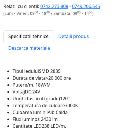
Relatii cu clientii:
0742.273.808
-
0749.206.545
00
00
00
00
(Luni - Vineri: 09
- 18
/ Sambata: 09
- 14
)
Specificatii tehnice
Detalii produs
Descarca materiale
Tipul ledului
SMD 2835
Durata de viata
>20.000 ore
Putere/m.
18W/M
Voltaj
DC:24V
Unghi fascicul (grade)
120°
Temperatura de culoare
3000K
Culoarea luminii
Alb Calda
Flux luminos
2430 lm
Cantitate LED
238 LED/m.