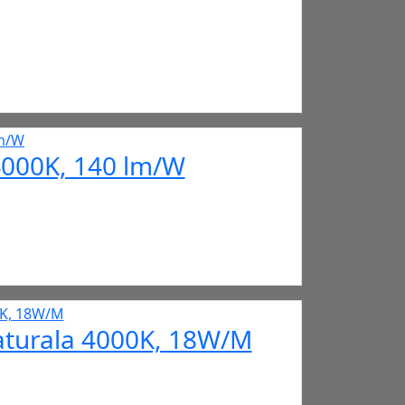
4000K, 140 lm/W
aturala 4000K, 18W/M