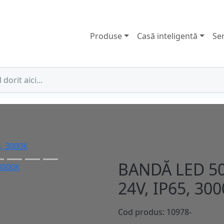
Produse
Casă inteligentă
Ser
5, 3000K
BANDĂ LED 50
24V, IP65, 30
Cod produs: 10978-