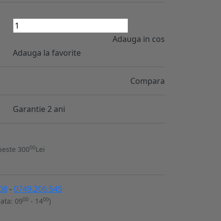
Adauga in cos
Adauga la favorite
Compara
Garantie 2 ani
00
peste 300
Lei
08
-
0749.206.545
00
00
ata: 09
- 14
)