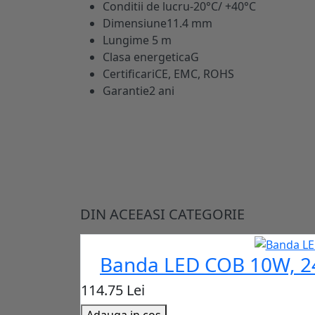
Conditii de lucru
-20°C/ +40°C
Dimensiune
11.4 mm
Lungime
5 m
Clasa energetica
G
Certificari
CE, EMC, ROHS
Garantie
2 ani
DIN ACEEASI CATEGORIE
Banda LED COB 10W, 24
114.75 Lei
Adauga in cos