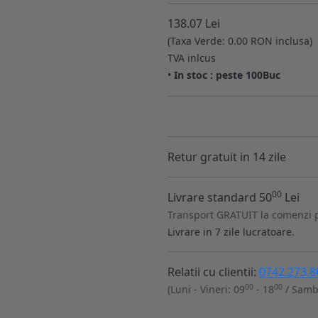
138.07 Lei
(Taxa Verde: 0.00 RON inclusa)
TVA inlcus
•
In stoc : peste 100Buc
Retur gratuit in 14 zile
00
Livrare standard 50
Lei
Transport GRATUIT la comenzi 
Livrare in 7 zile lucratoare.
Relatii cu clientii:
0742.273.8
00
00
(Luni - Vineri: 09
- 18
/ Samb