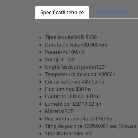
Specificatii tehnice
Detalii produs
Tipul ledului
SMD 5050
Durata de viata
>20.000 ore
Putere/m.
10W/M
Voltaj
DC:24V
Unghi fascicul (grade)
120°
Temperatura de culoare
3000K
Culoarea luminii
Alb Calda
Flux luminos
830 lm
Cantitate LED
60 LED/m.
Lumeni per LED
19-22 lm
Material
PCB
Rezistenta umiditate (IP)
IP65
Timp de pornire 100%
0.001 sec (Instant
Stabilitatea culorii
<6