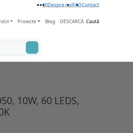
0
0
Despre noi
FAQ
Contact
vicii
Proiecte
Blog
DESCARCĂ
Caută
50, 10W, 60 LEDS,
00K