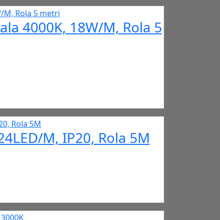
ala 4000K, 18W/M, Rola 5
24LED/M, IP20, Rola 5M