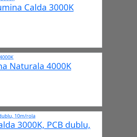
Lumina Calda 3000K
na Naturala 4000K
alda 3000K, PCB dublu,