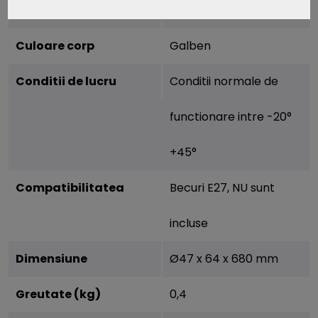
Material
Portelan
Culoare corp
Galben
Conditii de lucru
Conditii normale de
functionare intre -20°
+45°
Compatibilitatea
Becuri E27, NU sunt
incluse
Dimensiune
Ø47 x 64 x 680 mm
Greutate (kg)
0,4