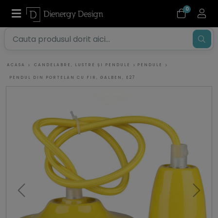
0
ACASA
CANDELABRE, LUSTRE ȘI PENDULE
PENDULE
PENDUL DIN PORTELAN CU FIR, GALBEN, E27