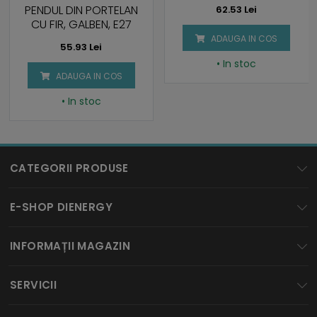
E27
PENDUL DIN PORTELAN
62.53 Lei
CU FIR, GALBEN, E27
ADAUGA IN COS
55.93 Lei
• In stoc
ADAUGA IN COS
• In stoc
CATEGORII PRODUSE
BECURI LED
E-SHOP DIENERGY
SPOTURI LED
Cum cumpar?
INFORMAȚII MAGAZIN
TUBURI LED
Cum platesc?
ICPE corp MD5, Parter, Splaiul Unirii Nr. 313
PROIECTOARE LED
SERVICII
Bucuresti, Sector 3, Romania
Service si Garantie
BENZI LED
Luni - Vineri: 9:00 - 18:00
Proiectare iluminat LED