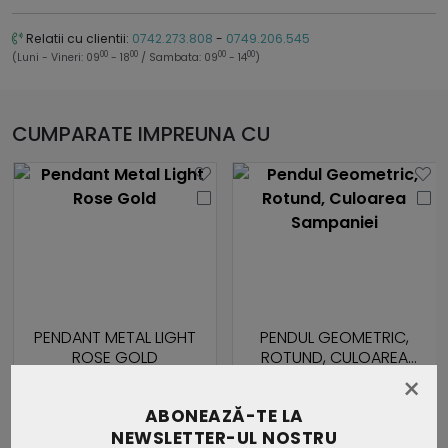
Relatii cu clientii:
0742.273.808
-
0749.206.545
00
00
00
00
(Luni - Vineri: 09
- 18
/ Sambata: 09
- 14
)
CUMPARATE IMPREUNA CU
PENDANT METAL LIGHT
PENDUL GEOMETRIC,
ROSE GOLD
ROTUND, CULOAREA
SAMPANIEI
×
144.75 Lei
72.58 Lei
ABONEAZĂ-TE LA
ADAUGA IN COS
ADAUGA IN COS
NEWSLETTER-UL NOSTRU