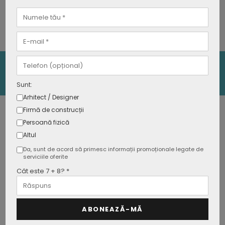
• In stoc
• Stoc: La comanda
Specificatii tehnice
Detalii produs
Descarca materiale
Sunt:
Arhitect / Designer
Firmă de construcții
Persoană fizică
Tip soclu
E27
Altul
Da, sunt de acord să primesc informații promoționale legate de
Putere
Max. 60W
serviciile oferite
Cât este 7 + 8? *
Voltaj
AC:220-240V
Frecventa
50Hz
ABONEAZĂ-MĂ