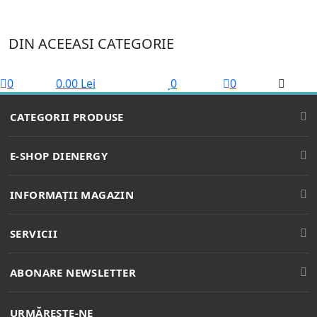
DIN ACEEASI CATEGORIE
0
0.00 Lei
0
0
CATEGORII PRODUSE
BECURI LED
E-SHOP DIENERGY
SPOTURI LED
Cum cumpar?
INFORMAȚII MAGAZIN
TUBURI LED
Cum platesc?
ICPE corp MD5, Parter, Splaiul Unirii Nr. 313
PROIECTOARE LED
SERVICII
Bucuresti, Sector 3, Romania
Service si Garantie
BENZI LED
Luni - Vineri: 9:00 - 18:00
Proiectare iluminat LED
Termeni si conditii
ABONARE NEWSLETTER
Sambata: 9:00 - 14:00
PROFILE LED
Duminică: închis
Montaj corpuri de iluminat
Politica de confidentialitate
PROFILE DECORATIVE LED
URMĂREȘTE-NE
COMANDA RAPIDA: