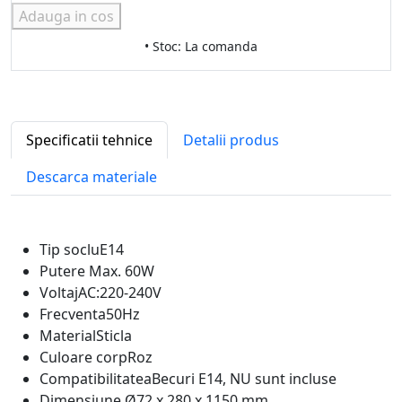
Adauga in cos
• Stoc: La comanda
Specificatii tehnice
Detalii produs
Descarca materiale
Tip soclu
E14
Putere
Max. 60W
Voltaj
AC:220-240V
Frecventa
50Hz
Material
Sticla
Culoare corp
Roz
Compatibilitatea
Becuri E14, NU sunt incluse
Dimensiune
Ø72 x 280 x 1150 mm