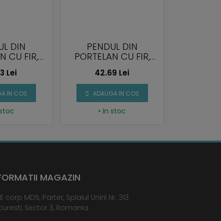
UL DIN
PENDUL DIN
PENDUL 
N CU FIR,
PORTELAN CU FIR,
CULOA
, E27
GRI, E27
3 Lei
42.69 Lei
32.
A IN COS
ADAUGA IN COS
ADAU
 stoc
• In stoc
• I
FORMATII MAGAZIN
E corp MD5, Parter, Splaiul Unirii Nr. 313
uresti, Sector 3, Romania