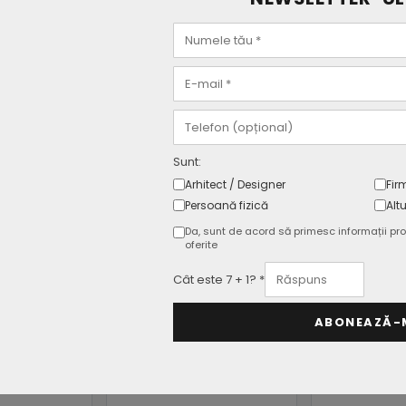
Certificari
Negru
Garantie
endat
Sunt:
Arhitect / Designer
Fir
Persoană fizică
Altu
Da, sunt de acord să primesc informații pro
oferite
Cât este 7 + 1? *
ABONEAZĂ-