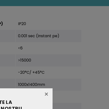
P)
IP20
0.001 sec (Instant pe)
<6
>15000
-20°C/ +45°C
1000x1400mm
×
1.54
E LA
 NOSTRU
E