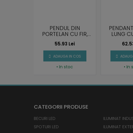
UMINAT
PENDUL DIN
PENDANT
AT E27
PORTELAN CU FIR,
LUNG C
LET
GALBEN, E27
1,5M
 Lei
55.93 Lei
62.5
 IN COS
ADAUGA IN COS
ADAUGA
stoc
• In stoc
• In 
CATEGORII PRODUSE
BECURI LED
ILUMINAT INDUS
SPOTURI LED
ILUMINAT EXTE