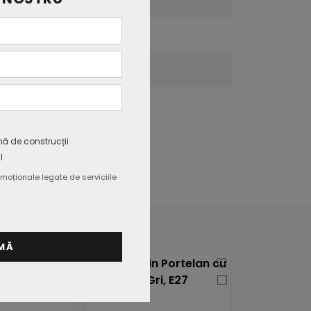
CE, EMC, ROHS
2 ani
mă de construcții
l
moționale legate de serviciile
MĂ