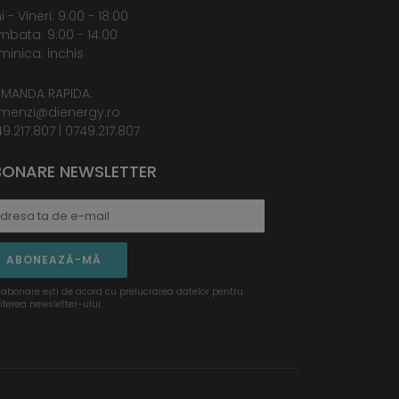
i - Vineri: 9:00 - 18:00
bata: 9:00 - 14:00
inica: inchis
MANDA RAPIDA:
menzi@dienergy.ro
9.217.807
|
0749.217.807
ONARE NEWSLETTER
ABONEAZĂ-MĂ
 abonare ești de acord cu prelucrarea datelor pentru
iterea newsletter-ului.