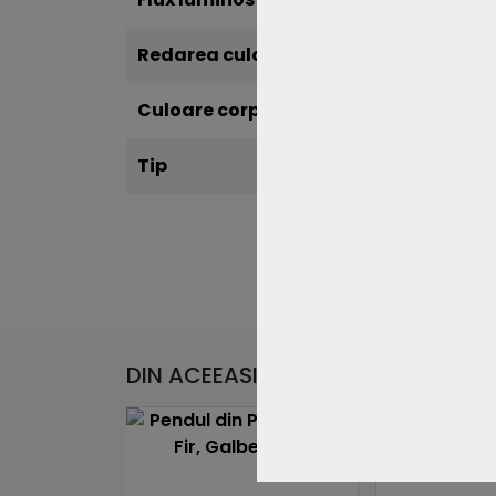
Redarea culorilor CRI
>80
Culoare corp
Alb, 
Tip
Susp
DIN ACEEASI CATEGORIE