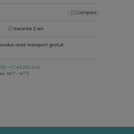
Compara
Garantie 2 ani
produs aveti transport gratuit.
808
-
0749.206.545
00
00
ta: 09
- 14
)