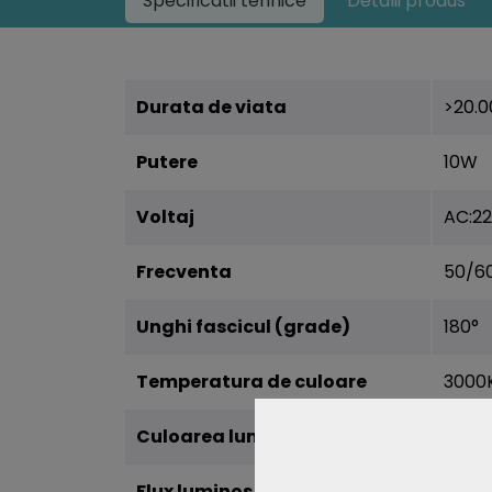
Specificatii tehnice
Detalii produs
Durata de viata
>20.0
Putere
10W
Voltaj
AC:2
Frecventa
50/6
Unghi fascicul (grade)
180°
Temperatura de culoare
3000
Culoarea luminii
Alb C
Flux luminos
1300 