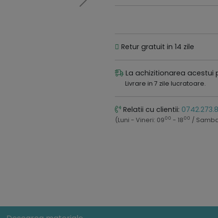
Retur gratuit in 14 zile
La achizitionarea acestui 
Livrare in 7 zile lucratoare.
Relatii cu clientii:
0742.273.
00
00
(Luni - Vineri: 09
- 18
/ Samba