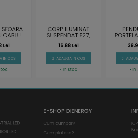
 SFOARA
CORP ILUMINAT
PEND
U CABLU
SUSPENDAT E27,
PORTELA
, E27
VERDE
MARO
3 Lei
16.88 Lei
39.9
 IN COS
ADAUGA IN COS
ADAUG
stoc
• In stoc
• In
E-SHOP DIENERGY
IN
TRIAL LED
Cum cumpar?
ICP
Buc
RIOR LED
Cum platesc?