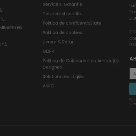
Service si Garantie
Lun
Ă
Sam
Termeni si conditii
Dum
TE
Politica de confidentialitate
UMINARE LED
CO
Politica de cookies
co
Livrare & Retur
NTĂ
074
GDPR
AB
Politica de Colaborare cu Arhitecți și
Designeri
Solutionarea litigiilor
ANPC
Prin
trim