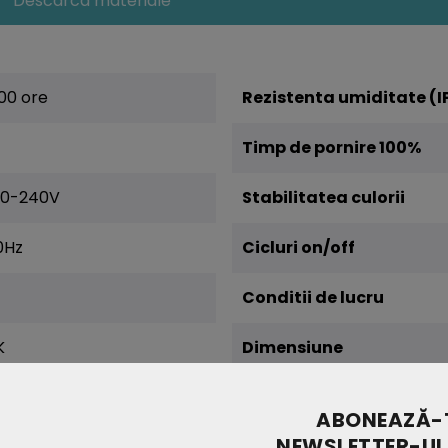
Descarca materiale
00 ore
Rezistenta umiditate (I
Timp de pornire 100%
20-240V
Stabilitatea culorii
0Hz
Cicluri on/off
Conditii de lucru
K
Dimensiune
alda
Greutate (kg)
ABONEAZĂ-T
NEWSLETTER-UL
lm
Clasa energetica