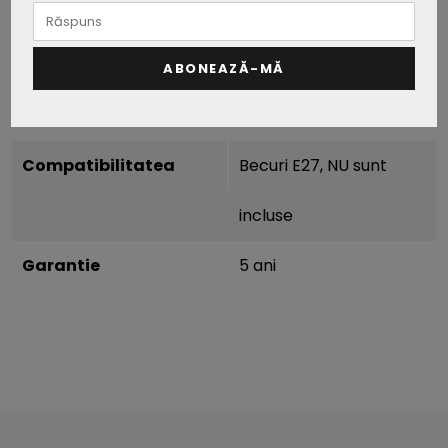
Conditii de lucru
Conditii normale de
functionare intre -20°
ABONEAZĂ-MĂ
+45°
Compatibilitatea
Becuri E27, NU sunt
incluse
Garantie
5 ani