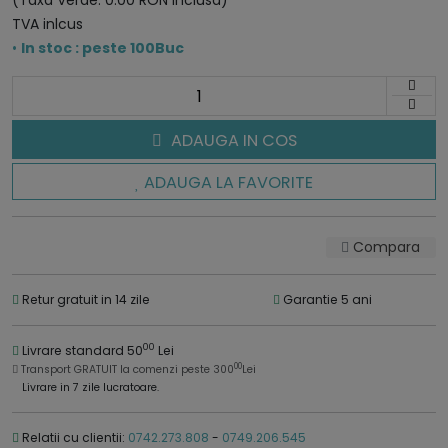
(Taxa Verde: 0.00 RON inclusa)
TVA inlcus
•
In stoc : peste 100Buc
ADAUGA IN COS
ADAUGA LA FAVORITE
Compara
Retur gratuit in 14 zile
Garantie 5 ani
00
Livrare standard 50
Lei
00
Transport GRATUIT la comenzi peste 300
Lei
Livrare in 7 zile lucratoare.
Relatii cu clientii:
0742.273.808
-
0749.206.545