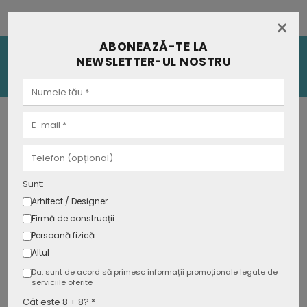
×
ABONEAZĂ-TE LA
Specificatii tehnice
Detalii produs
NEWSLETTER-UL NOSTRU
Descarca materiale
Tip soclu
E27
Putere
Max. 60W
Sunt:
Arhitect / Designer
Voltaj
AC:220-240V
Firmă de construcții
Persoană fizică
Frecventa
50Hz
Altul
Da, sunt de acord să primesc informații promoționale legate de
Culoare corp
Auriu
serviciile oferite
Cât este 8 + 8? *