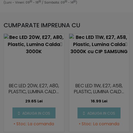
00
00
00
00
(Luni - Vineri: 09
- 18
/ Sambata: 09
- 14
)
CUMPARATE IMPREUNA CU
BEC LED 20W, E27, A80,
BEC LED 11W, E27, A58,
PLASTIC, LUMINA CALDA
PLASTIC, LUMINA CALDA
3000K
3000K CU CIP
29.65 Lei
16.99 Lei
SAMSUNG
ADAUGA IN COS
ADAUGA IN COS
• Stoc: La comanda
• Stoc: La comanda