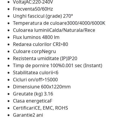
Voltaj
AC:220-240V
Frecventa
50/60Hz
Unghi fascicul (grade)
270°
Temperatura de culoare
3000/4000/6000K
Culoarea luminii
Calda/Naturala/Rece
Flux luminos
4800 lm
Redarea culorilor CRI
>80
Culoare corp
Negru
Rezistenta umiditate (IP)
IP20
Timp de pornire 100%
0.001 sec (Instant)
Stabilitatea culorii
<6
Cicluri on/off
>15000
Dimensiune
600x1220mm
Greutate (kg)
3.16
Clasa energetica
F
Certificari
CE, EMC, ROHS
Garantie
2 ani