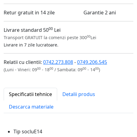
Retur gratuit in 14 zile
Garantie 2 ani
00
Livrare standard 50
Lei
00
Transport GRATUIT la comenzi peste 300
Lei
Livrare in 7 zile lucratoare.
Relatii cu clientii:
0742.273.808
-
0749.206.545
00
00
00
00
(Luni - Vineri: 09
- 18
/ Sambata: 09
- 14
)
Specificatii tehnice
Detalii produs
Descarca materiale
Tip soclu
E14