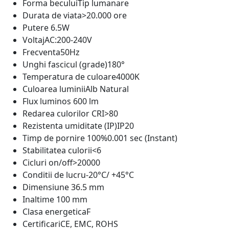
Forma becului
Tip lumanare
Durata de viata
>20.000 ore
Putere
6.5W
Voltaj
AC:200-240V
Frecventa
50Hz
Unghi fascicul (grade)
180°
Temperatura de culoare
4000K
Culoarea luminii
Alb Natural
Flux luminos
600 lm
Redarea culorilor CRI
>80
Rezistenta umiditate (IP)
IP20
Timp de pornire 100%
0.001 sec (Instant)
Stabilitatea culorii
<6
Cicluri on/off
>20000
Conditii de lucru
-20°C/ +45°C
Dimensiune
36.5 mm
Inaltime
100 mm
Clasa energetica
F
Certificari
CE, EMC, ROHS