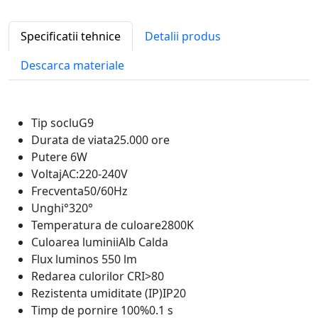
Specificatii tehnice
Detalii produs
Descarca materiale
Tip soclu
G9
Durata de viata
25.000 ore
Putere
6W
Voltaj
AC:220-240V
Frecventa
50/60Hz
Unghi°
320°
Temperatura de culoare
2800K
Culoarea luminii
Alb Calda
Flux luminos
550 lm
Redarea culorilor CRI
>80
Rezistenta umiditate (IP)
IP20
Timp de pornire 100%
0.1 s