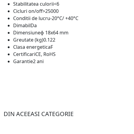
Stabilitatea culorii
<6
Cicluri on/off
>25000
Conditii de lucru
-20°C/ +40°C
Dimabil
Da
Dimensiune
ф 18x64 mm
Greutate (kg)
0.122
Clasa energetica
F
Certificari
CE, RoHS
Garantie
2 ani
DIN ACEEASI CATEGORIE