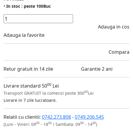
•
In stoc : peste 100Buc
Adauga in cos
Adauga la favorite
Compara
Retur gratuit in 14 zile
Garantie 2 ani
00
Livrare standard 50
Lei
00
Transport GRATUIT la comenzi peste 300
Lei
Livrare in 7 zile lucratoare.
Relatii cu clientii:
0742.273.808
-
0749.206.545
00
00
00
00
(Luni - Vineri: 09
- 18
/ Sambata: 09
- 14
)