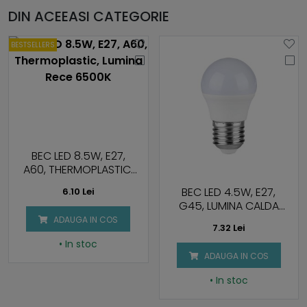
DIN ACEEASI CATEGORIE
BESTSELLERS
BEC LED 8.5W, E27,
A60, THERMOPLASTIC,
LUMINA RECE 6500K
BEC LED 4.5W, E27,
6.10 Lei
G45, LUMINA CALDA
3000K
ADAUGA IN COS
7.32 Lei
• In stoc
ADAUGA IN COS
• In stoc