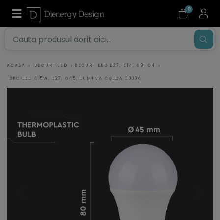
0
ACASA
BECURI LED
BECURI LED E27, E14, G9, G4
BEC LED 4.5W, E27, G45, LUMINA CALDA 3000K