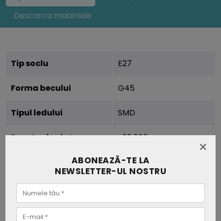
Descarca materiale
Tip soclu
E27
Forma becului
G45
Tipul ledului
SMD
Durata de viata
>20.000 ore
×
ABONEAZĂ-TE LA
Putere
4.5W
NEWSLETTER-UL NOSTRU
Putere echivalenta (W)
40W
Voltaj
AC:220-240V