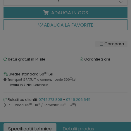
ADAUGA IN COS
ADAUGA LA FAVORITE
Compara
Retur gratuit in 14 zile
Garantie 2 ani
00
Livrare standard 50
Lei
00
Transport GRATUIT la comenzi peste 300
Lei
Livrare in 7 zile lucratoare.
Relatii cu clientii:
0742.273.808
-
0749.206.545
00
00
00
00
(Luni - Vineri: 09
- 18
/ Sambata: 09
- 14
)
Specificatii tehnice
Detalii produs