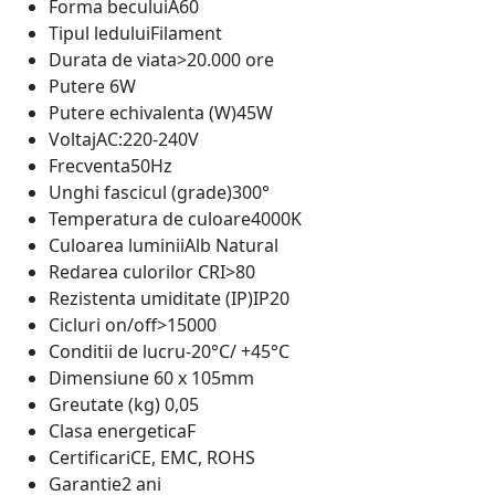
Forma becului
A60
Tipul ledului
Filament
Durata de viata
>20.000 ore
Putere
6W
Putere echivalenta (W)
45W
Voltaj
AC:220-240V
Frecventa
50Hz
Unghi fascicul (grade)
300°
Temperatura de culoare
4000K
Culoarea luminii
Alb Natural
Redarea culorilor CRI
>80
Rezistenta umiditate (IP)
IP20
Cicluri on/off
>15000
Conditii de lucru
-20°C/ +45°C
Dimensiune
60 x 105mm
Greutate (kg)
0,05
Clasa energetica
F
Certificari
CE, EMC, ROHS
Garantie
2 ani