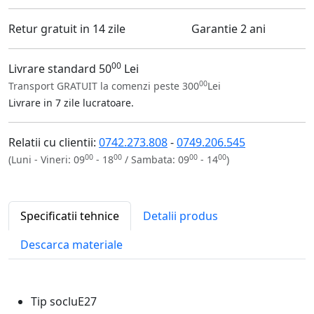
Retur gratuit in 14 zile
Garantie 2 ani
00
Livrare standard 50
Lei
00
Transport GRATUIT la comenzi peste 300
Lei
Livrare in 7 zile lucratoare.
Relatii cu clientii:
0742.273.808
-
0749.206.545
00
00
00
00
(Luni - Vineri: 09
- 18
/ Sambata: 09
- 14
)
Specificatii tehnice
Detalii produs
Descarca materiale
Tip soclu
E27