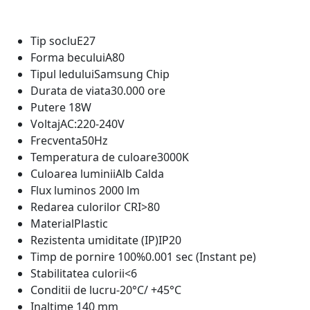
Tip soclu
E27
Forma becului
A80
Tipul ledului
Samsung Chip
Durata de viata
30.000 ore
Putere
18W
Voltaj
AC:220-240V
Frecventa
50Hz
Temperatura de culoare
3000K
Culoarea luminii
Alb Calda
Flux luminos
2000 lm
Redarea culorilor CRI
>80
Material
Plastic
Rezistenta umiditate (IP)
IP20
Timp de pornire 100%
0.001 sec (Instant pe)
Stabilitatea culorii
<6
Conditii de lucru
-20°C/ +45°C
Inaltime
140 mm