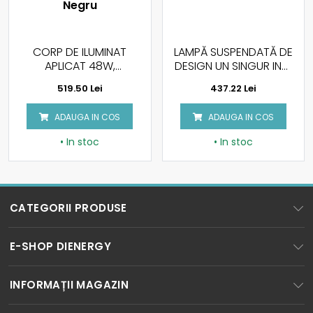
CORP DE ILUMINAT
LAMPĂ SUSPENDATĂ DE
APLICAT 48W,
DESIGN UN SINGUR INEL
600X50MM, DIMABIL,
20W, 3000K, CORP
519.50 Lei
437.22 Lei
LUMINA NATURALA
CAFENIU
4000K, NEGRU
ADAUGA IN COS
ADAUGA IN COS
• In stoc
• In stoc
CATEGORII PRODUSE
BECURI LED
E-SHOP DIENERGY
SPOTURI LED
Cum cumpar?
INFORMAȚII MAGAZIN
TUBURI LED
Cum platesc?
ICPE corp MD5, Parter, Splaiul Unirii Nr. 313