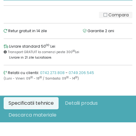
Compara
Retur gratuit in 14 zile
Garantie 2 ani
00
Livrare standard 50
Lei
00
Transport GRATUIT la comenzi peste 300
Lei
Livrare in 21 zile lucratoare.
Relatii cu clientii:
0742.273.808
-
0749.206.545
00
00
00
00
(Luni - Vineri: 09
- 18
/ Sambata: 09
- 14
)
Specificatii tehnice
Detalii produs
Descarca materiale