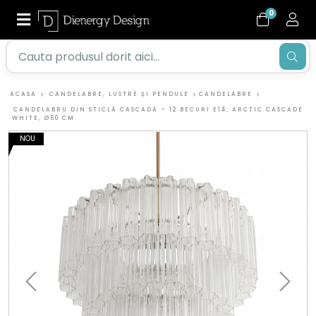
0
ACASA
CANDELABRE, LUSTRE ȘI PENDULE
CANDELABRE
CANDELABRU DIN STICLĂ CASCADĂ – 12 BECURI E14, ARCTIC CASCADE
WHITE, Ø60 CM
NOU