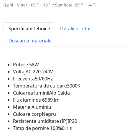
00
00
00
00
(Luni - Vineri: 09
- 18
/ Sambata: 09
- 14
)
Specificatii tehnice
Detalii produs
Descarca materiale
Putere
58W
Voltaj
AC:220-240V
Frecventa
50/60Hz
Temperatura de culoare
3000K
Culoarea luminii
Alb Calda
Flux luminos
6989 lm
Material
Aluminiu
Culoare corp
Negru
Rezistenta umiditate (IP)
IP20
Timp de pornire 100%
0.1 s