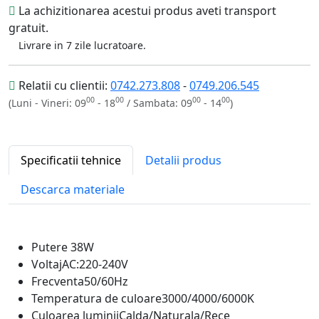
La achizitionarea acestui produs aveti transport
gratuit.
Livrare in 7 zile lucratoare.
Relatii cu clientii:
0742.273.808
-
0749.206.545
00
00
00
00
(Luni - Vineri: 09
- 18
/ Sambata: 09
- 14
)
Specificatii tehnice
Detalii produs
Descarca materiale
Putere
38W
Voltaj
AC:220-240V
Frecventa
50/60Hz
Temperatura de culoare
3000/4000/6000K
Culoarea luminii
Calda/Naturala/Rece