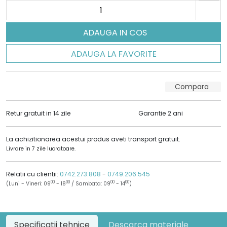
ADAUGA IN COS
ADAUGA LA FAVORITE
Compara
Retur gratuit in 14 zile
Garantie 2 ani
La achizitionarea acestui produs aveti transport gratuit.
Livrare in 7 zile lucratoare.
Relatii cu clientii:
0742.273.808
-
0749.206.545
00
00
00
00
(Luni - Vineri: 09
- 18
/ Sambata: 09
- 14
)
Specificatii tehnice
Descarca materiale