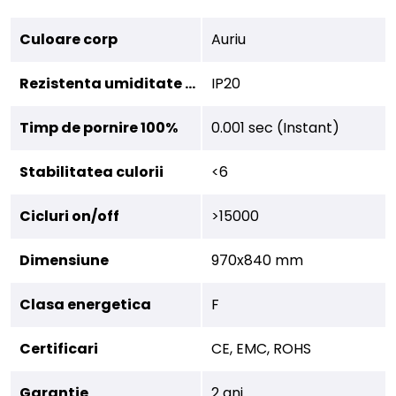
Culoare corp
Auriu
Rezistenta umiditate (IP)
IP20
Timp de pornire 100%
0.001 sec (Instant)
Stabilitatea culorii
<6
Cicluri on/off
>15000
Dimensiune
970x840 mm
Clasa energetica
F
Certificari
CE, EMC, ROHS
Garantie
2 ani