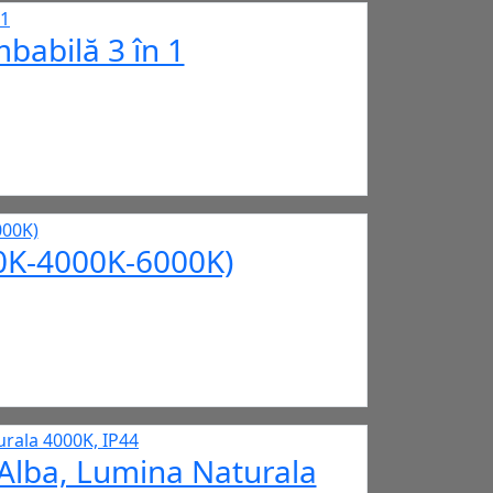
babilă 3 în 1
000K-4000K-6000K)
Alba, Lumina Naturala