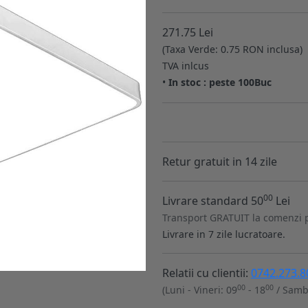
271.75 Lei
(Taxa Verde: 0.75 RON inclusa)
TVA inlcus
•
In stoc : peste 100Buc
Retur gratuit in 14 zile
00
Livrare standard 50
Lei
Transport GRATUIT la comenzi 
Livrare in 7 zile lucratoare.
Relatii cu clientii:
0742.273.8
00
00
(Luni - Vineri: 09
- 18
/ Samb