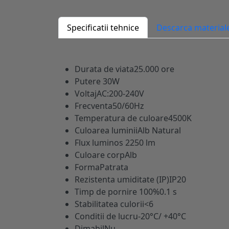
Specificatii tehnice
Descarca material
Durata de viata
25.000 ore
Putere
30W
Voltaj
AC:200-240V
Frecventa
50/60Hz
Temperatura de culoare
4500K
Culoarea luminii
Alb Natural
Flux luminos
2250 lm
Culoare corp
Alb
Forma
Patrata
Rezistenta umiditate (IP)
IP20
Timp de pornire 100%
0.1 s
Stabilitatea culorii
<6
Conditii de lucru
-20°C/ +40°C
Dimabil
Nu