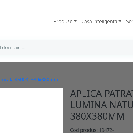
Produse
Casă inteligentă
Ser
Naturala 4500K, 380x380mm
APLICA PATRA
LUMINA NATU
380X380MM
Cod produs: 19472-