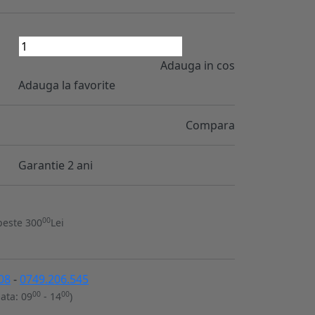
Adauga in cos
Adauga la favorite
Compara
Garantie 2 ani
00
peste 300
Lei
08
-
0749.206.545
00
00
ata: 09
- 14
)