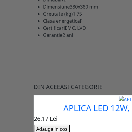
Dimensiune
380x380 mm
Greutate (kg)
1.75
Clasa energetica
F
Certificari
EMC, LVD
Garantie
2 ani
DIN ACEEASI CATEGORIE
APLICA LED 12W,
26.17 Lei
Adauga in cos