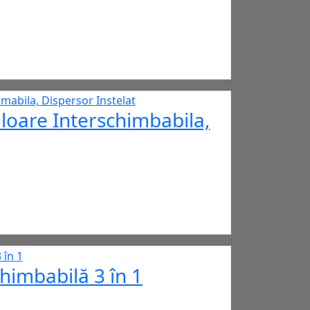
loare Interschimbabila,
himbabilă 3 în 1