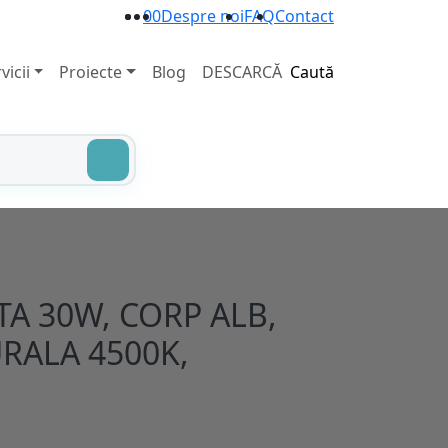
0
0
Despre noi
FAQ
Contact
vicii
Proiecte
Blog
DESCARCĂ
Caută
TA 30W, CORP ALB,
RALA 4500K,