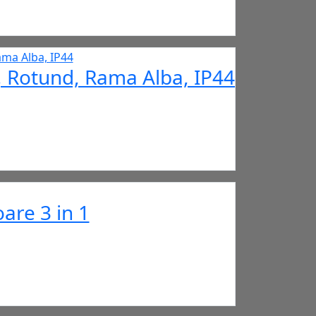
 Rotund, Rama Alba, IP44
are 3 in 1