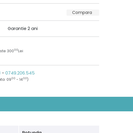
Compara
Garantie 2 ani
00
ste 300
Lei
8
-
0749.206.545
00
00
ta: 09
- 14
)
Rotunda