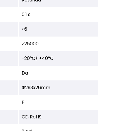
0.1 s
<6
>25000
-20°C/ +40°C
Da
Ф293x26mm
F
CE, RoHS