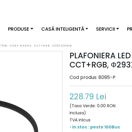
PRODUSE
CASĂ INTELIGENTĂ
SERVICII
P
 18W, CORP NEGRU, CCT+RGB, Ф293X26MM
PLAFONIERA LED
CCT+RGB, Ф29
Cod produs: 8095-P
228.79 Lei
(Taxa Verde: 0.00 RON
inclusa)
TVA inlcus
•
In stoc : peste 100Buc