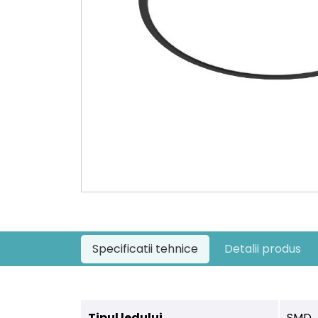
Specificatii tehnice
Detalii produs
Tipul ledului
SMD