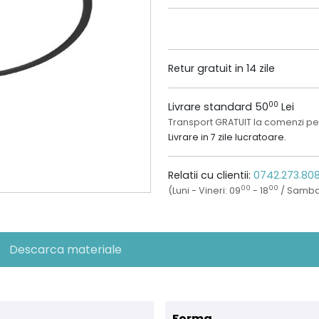
Retur gratuit in 14 zile
00
Livrare standard 50
Lei
Transport GRATUIT la comenzi pe
Livrare in 7 zile lucratoare.
Relatii cu clientii:
0742.273.80
00
00
(Luni - Vineri: 09
- 18
/ Samba
Descarca materiale
Forma