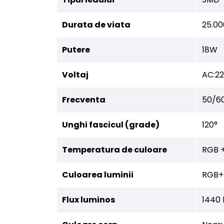
Durata de viata
25.00
Putere
18W
Voltaj
AC:2
Frecventa
50/6
Unghi fascicul (grade)
120°
Temperatura de culoare
RGB 
Culoarea luminii
RGB+
Flux luminos
1440 