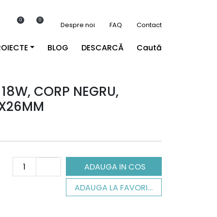
0
0
Despre noi
FAQ
Contact
ROIECTE
BLOG
DESCARCĂ
Caută
 18W, CORP NEGRU,
3X26MM
ADAUGA IN COS
ADAUGA LA FAVORITE