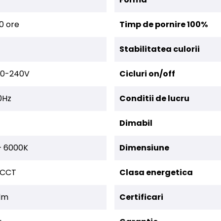
0 ore
Timp de pornire 100%
Stabilitatea culorii
20-240V
Cicluri on/off
0Hz
Conditii de lucru
Dimabil
+ 6000K
Dimensiune
CCT
Clasa energetica
lm
Certificari