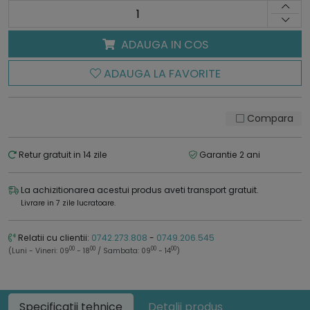
ADAUGA IN COS
ADAUGA LA FAVORITE
Compara
Retur gratuit in 14 zile
Garantie 2 ani
La achizitionarea acestui produs aveti transport gratuit.
Livrare in 7 zile lucratoare.
Relatii cu clientii:
0742.273.808
-
0749.206.545
00
00
00
00
(Luni - Vineri: 09
- 18
/ Sambata: 09
- 14
)
Specificatii tehnice
Detalii produs