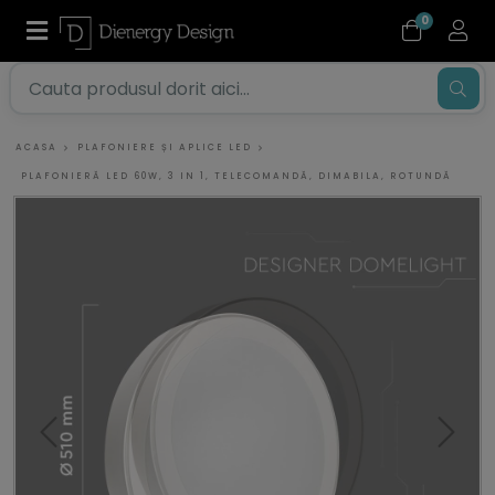
0
ACASA
PLAFONIERE ȘI APLICE LED
PLAFONIERĂ LED 60W, 3 IN 1, TELECOMANDĂ, DIMABILA, ROTUNDĂ