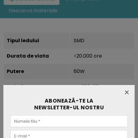
Descarca materiale
Tipul ledului
SMD
Durata de viata
>20.000 ore
Putere
60W
Voltaj
AC:220-264V
×
ABONEAZĂ-TE LA
Frecventa
50/60Hz
NEWSLETTER-UL NOSTRU
Unghi fascicul (grade)
360°
Temperatura de culoare
3 in 1