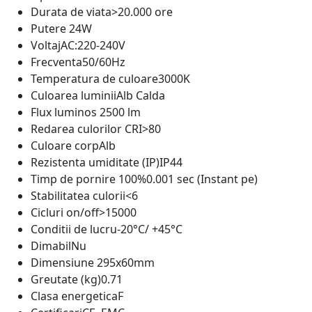
Durata de viata
>20.000 ore
Putere
24W
Voltaj
AC:220-240V
Frecventa
50/60Hz
Temperatura de culoare
3000K
Culoarea luminii
Alb Calda
Flux luminos
2500 lm
Redarea culorilor CRI
>80
Culoare corp
Alb
Rezistenta umiditate (IP)
IP44
Timp de pornire 100%
0.001 sec (Instant pe)
Stabilitatea culorii
<6
Cicluri on/off
>15000
Conditii de lucru
-20°C/ +45°C
Dimabil
Nu
Dimensiune
295x60mm
Greutate (kg)
0.71
Clasa energetica
F