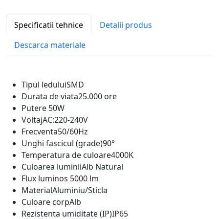
Specificatii tehnice
Detalii produs
Descarca materiale
Tipul ledului
SMD
Durata de viata
25.000 ore
Putere
50W
Voltaj
AC:220-240V
Frecventa
50/60Hz
Unghi fascicul (grade)
90°
Temperatura de culoare
4000K
Culoarea luminii
Alb Natural
Flux luminos
5000 lm
Material
Aluminiu/Sticla
Culoare corp
Alb
Rezistenta umiditate (IP)
IP65