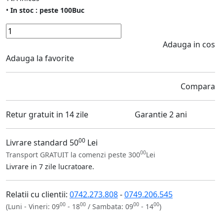
•
In stoc : peste 100Buc
Adauga in cos
Adauga la favorite
Compara
Retur gratuit in 14 zile
Garantie 2 ani
00
Livrare standard 50
Lei
00
Transport GRATUIT la comenzi peste 300
Lei
Livrare in 7 zile lucratoare.
Relatii cu clientii:
0742.273.808
-
0749.206.545
00
00
00
00
(Luni - Vineri: 09
- 18
/ Sambata: 09
- 14
)