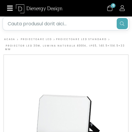
0
ACASA
PROIECTOARE LED
PROIECTOARE LED STANDARD
PROIECTOR LED 30W, LUMINA NATURALA 4000K, IP65, 140.5×104.5×33
MM