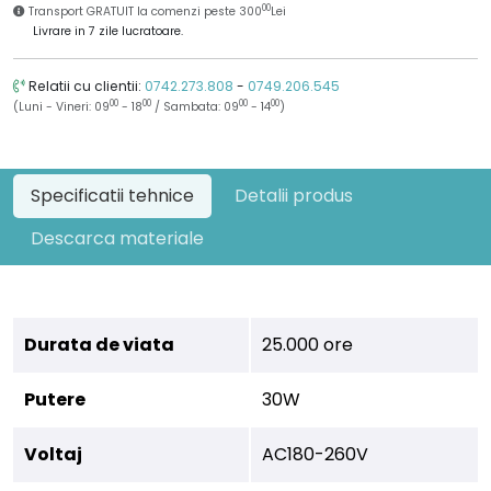
00
Transport GRATUIT la comenzi peste 300
Lei
Livrare in 7 zile lucratoare.
Relatii cu clientii:
0742.273.808
-
0749.206.545
00
00
00
00
(Luni - Vineri: 09
- 18
/ Sambata: 09
- 14
)
Specificatii tehnice
Detalii produs
Descarca materiale
Durata de viata
25.000 ore
Putere
30W
Voltaj
AC180-260V