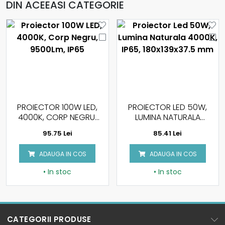
DIN ACEEASI CATEGORIE
PROIECTOR LED 50W,
PROIECTOR LED 20W
LUMINA NATURALA
CU SENZOR PIR, LUMINA
4000K, IP65,
NATURALA, CORP ALB,
85.41 Lei
90.50 Lei
180X139X37.5 MM
CIP SAMSUNG
ADAUGA IN COS
ADAUGA IN COS
• In stoc
• In stoc
CATEGORII PRODUSE