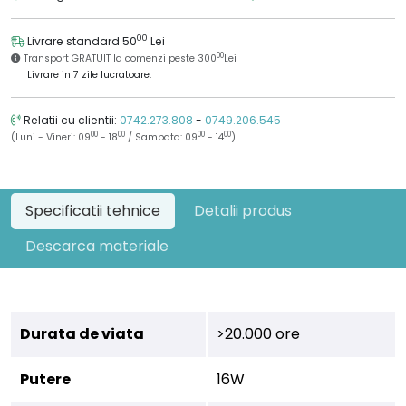
00
Livrare standard 50
Lei
00
Transport GRATUIT la comenzi peste 300
Lei
Livrare in 7 zile lucratoare.
Relatii cu clientii:
0742.273.808
-
0749.206.545
00
00
00
00
(Luni - Vineri: 09
- 18
/ Sambata: 09
- 14
)
Specificatii tehnice
Detalii produs
Descarca materiale
Durata de viata
>20.000 ore
Putere
16W