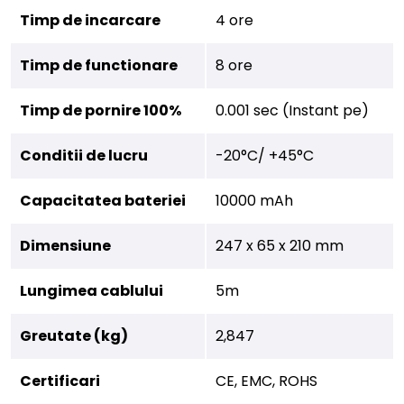
Timp de incarcare
4 ore
Timp de functionare
8 ore
Timp de pornire 100%
0.001 sec (Instant pe)
Conditii de lucru
-20°C/ +45°C
Capacitatea bateriei
10000 mAh
Dimensiune
247 x 65 x 210 mm
Lungimea cablului
5m
Greutate (kg)
2,847
Certificari
CE, EMC, ROHS