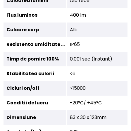
Culoarea luminii
Alb rece
Flux luminos
400 lm
Culoare corp
Alb
Rezistenta umiditate (IP)
IP65
Timp de pornire 100%
0.001 sec (Instant)
Stabilitatea culorii
<6
Cicluri on/off
>15000
Conditii de lucru
-20°C/ +45°C
Dimensiune
83 x 30 x 123mm