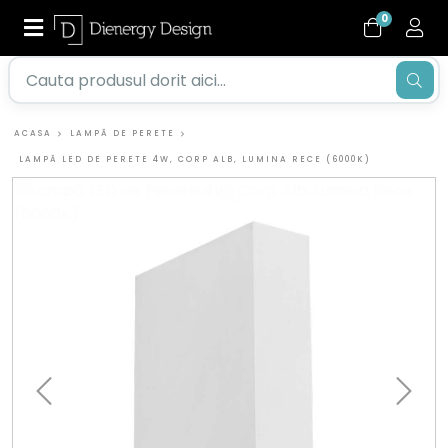
0
ACASA
LAMPĂ DE PERETE
LAMPĂ LED DE PERETE 4W, CORP ALB, LUMINA RECE (6000K)