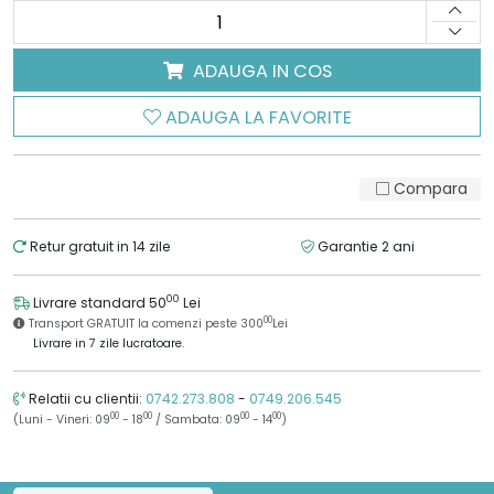
ADAUGA IN COS
ADAUGA LA FAVORITE
Compara
Retur gratuit in 14 zile
Garantie 2 ani
00
Livrare standard 50
Lei
00
Transport GRATUIT la comenzi peste 300
Lei
Livrare in 7 zile lucratoare.
Relatii cu clientii:
0742.273.808
-
0749.206.545
00
00
00
00
(Luni - Vineri: 09
- 18
/ Sambata: 09
- 14
)