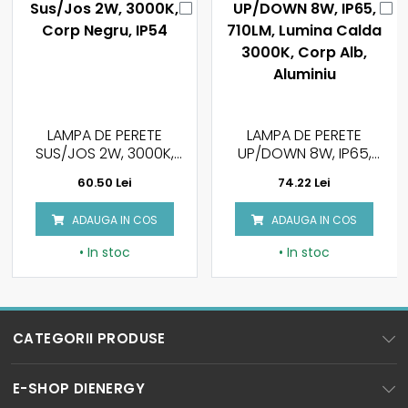
LAMPA DE PERETE
LAMPA DE PERETE
SUS/JOS 2W, 3000K,
UP/DOWN 8W, IP65,
CORP NEGRU, IP54
710LM, LUMINA CALDA
60.50 Lei
74.22 Lei
3000K, CORP ALB,
ALUMINIU
ADAUGA IN COS
ADAUGA IN COS
• In stoc
• In stoc
CATEGORII PRODUSE
BECURI LED
E-SHOP DIENERGY