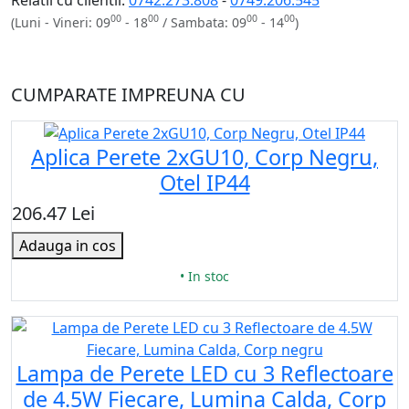
00
00
00
00
(Luni - Vineri: 09
- 18
/ Sambata: 09
- 14
)
CUMPARATE IMPREUNA CU
Aplica Perete 2xGU10, Corp Negru,
Otel IP44
206.47 Lei
Adauga in cos
• In stoc
Lampa de Perete LED cu 3 Reflectoare
de 4.5W Fiecare, Lumina Calda, Corp