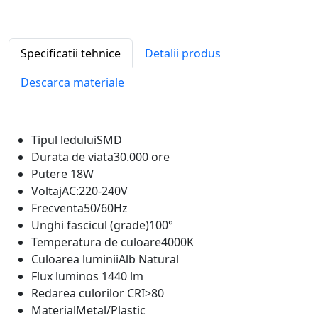
Specificatii tehnice
Detalii produs
Descarca materiale
Tipul ledului
SMD
Durata de viata
30.000 ore
Putere
18W
Voltaj
AC:220-240V
Frecventa
50/60Hz
Unghi fascicul (grade)
100°
Temperatura de culoare
4000K
Culoarea luminii
Alb Natural
Flux luminos
1440 lm
Redarea culorilor CRI
>80
Material
Metal/Plastic