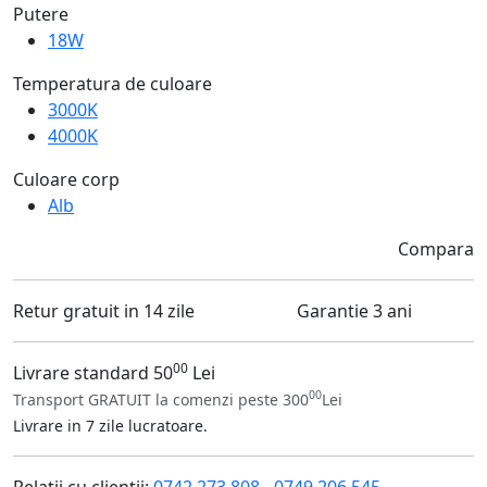
Putere
18W
Temperatura de culoare
3000K
4000K
Culoare corp
Alb
Compara
Retur gratuit in 14 zile
Garantie 3 ani
00
Livrare standard 50
Lei
00
Transport GRATUIT la comenzi peste 300
Lei
Livrare in 7 zile lucratoare.
Relatii cu clientii:
0742.273.808
-
0749.206.545