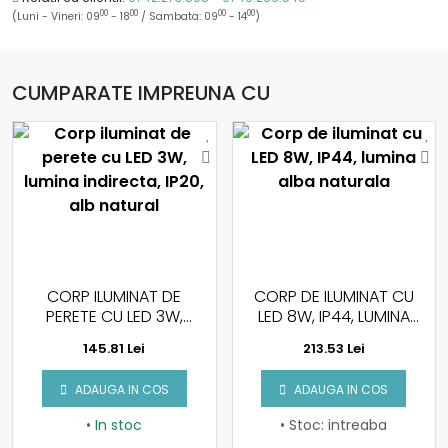
00
00
00
00
(Luni - Vineri: 09
- 18
/ Sambata: 09
- 14
)
CUMPARATE IMPREUNA CU
CORP ILUMINAT DE
CORP DE ILUMINAT CU
PERETE CU LED 3W,
LED 8W, IP44, LUMINA
LUMINA INDIRECTA, IP20,
ALBA NATURALA
145.81 Lei
213.53 Lei
ALB NATURAL
ADAUGA IN COS
ADAUGA IN COS
• In stoc
• Stoc: intreaba