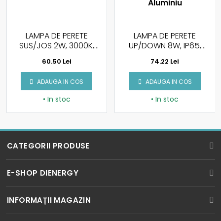
LAMPA DE PERETE
LAMPA DE PERETE
SUS/JOS 2W, 3000K,
UP/DOWN 8W, IP65,
CORP NEGRU, IP54
710LM, LUMINA CALDA
60.50 Lei
74.22 Lei
3000K, CORP ALB,
ALUMINIU
ADAUGA IN COS
ADAUGA IN COS
• In stoc
• In stoc
CATEGORII PRODUSE
BECURI LED
E-SHOP DIENERGY
SPOTURI LED
Cum cumpar?
INFORMAȚII MAGAZIN
TUBURI LED
Cum platesc?
ICPE corp MD5, Parter, Splaiul Unirii Nr. 313