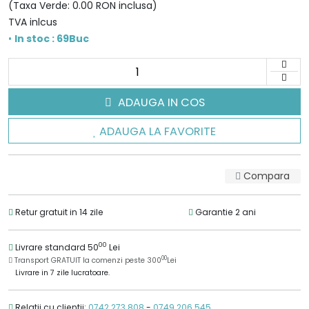
(Taxa Verde: 0.00 RON inclusa)
TVA inlcus
•
In stoc : 69Buc
ADAUGA IN COS
ADAUGA LA FAVORITE
Compara
Retur gratuit in 14 zile
Garantie 2 ani
00
Livrare standard 50
Lei
00
Transport GRATUIT la comenzi peste 300
Lei
Livrare in 7 zile lucratoare.
Relatii cu clientii:
0742.273.808
-
0749.206.545