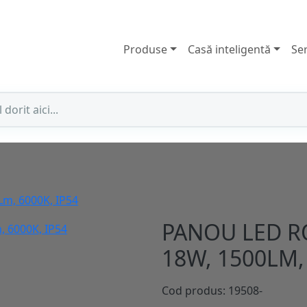
Produse
Casă inteligentă
Ser
m, 6000K, IP54
PANOU LED R
18W, 1500LM, 
Cod produs: 19508-