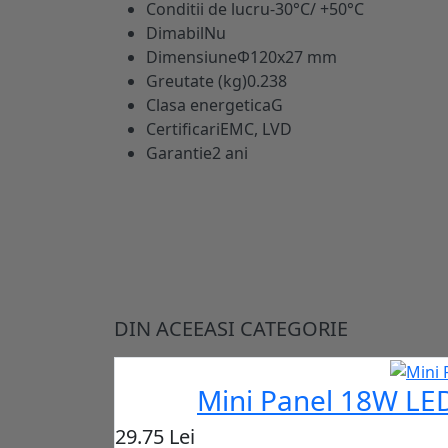
Conditii de lucru
-30°C/ +50°C
Dimabil
Nu
Dimensiune
Ф120x27 mm
Greutate (kg)
0.238
Clasa energetica
G
Certificari
EMC, LVD
Garantie
2 ani
DIN ACEEASI CATEGORIE
Mini Panel 18W LED
29.75 Lei