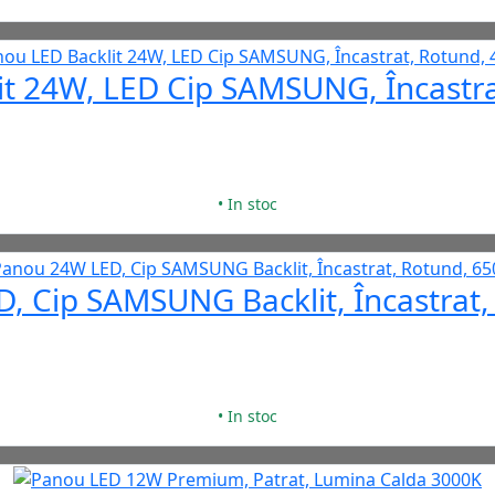
it 24W, LED Cip SAMSUNG, Încastra
• In stoc
, Cip SAMSUNG Backlit, Încastrat,
• In stoc