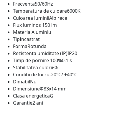
Frecventa
50/60Hz
Temperatura de culoare
6000K
Culoarea luminii
Alb rece
Flux luminos
150 lm
Material
Aluminiu
Tip
Incastrat
Forma
Rotunda
Rezistenta umiditate (IP)
IP20
Timp de pornire 100%
0.1 s
Stabilitatea culorii
<6
Conditii de lucru
-20°C/ +40°C
Dimabil
Nu
Dimensiune
Ф83x14 mm
Clasa energetica
G
Garantie
2 ani