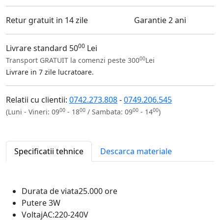
Retur gratuit in 14 zile
Garantie 2 ani
00
Livrare standard 50
Lei
00
Transport GRATUIT la comenzi peste 300
Lei
Livrare in 7 zile lucratoare.
Relatii cu clientii:
0742.273.808
-
0749.206.545
00
00
00
00
(Luni - Vineri: 09
- 18
/ Sambata: 09
- 14
)
Specificatii tehnice
Descarca materiale
Durata de viata
25.000 ore
Putere
3W
Voltaj
AC:220-240V