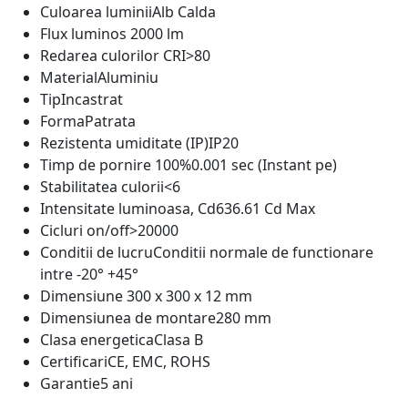
Culoarea luminii
Alb Calda
Flux luminos
2000 lm
Redarea culorilor CRI
>80
Material
Aluminiu
Tip
Incastrat
Forma
Patrata
Rezistenta umiditate (IP)
IP20
Timp de pornire 100%
0.001 sec (Instant pe)
Stabilitatea culorii
<6
Intensitate luminoasa, Cd
636.61 Cd Max
Cicluri on/off
>20000
Conditii de lucru
Conditii normale de functionare
intre -20° +45°
Dimensiune
300 x 300 x 12 mm
Dimensiunea de montare
280 mm
Clasa energetica
Clasa B
Certificari
CE, EMC, ROHS
Garantie
5 ani