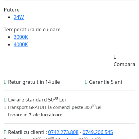
Putere
24W
Temperatura de culoare
3000K
4000K
Compara
Retur gratuit in 14 zile
Garantie 5 ani
00
Livrare standard 50
Lei
00
Transport GRATUIT la comenzi peste 300
Lei
Livrare in 7 zile lucratoare.
Relatii cu clientii:
0742.273.808
-
0749.206.545
00
00
00
00