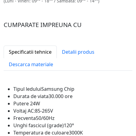
(Luni - Vineri: 09
- 18
/ Sambata: 09
- 14
)
CUMPARATE IMPREUNA CU
Specificatii tehnice
Detalii produs
Descarca materiale
Tipul ledului
Samsung Chip
Durata de viata
30.000 ore
Putere
24W
Voltaj
AC:85-265V
Frecventa
50/60Hz
Unghi fascicul (grade)
120°
Temperatura de culoare
3000K