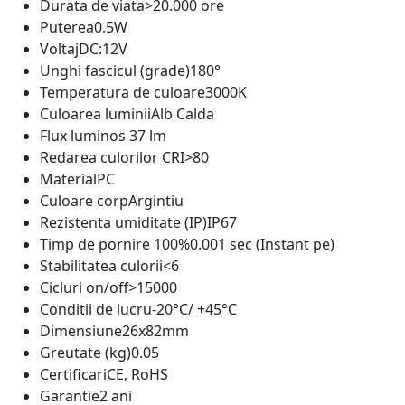
Durata de viata
>20.000 ore
Puterea
0.5W
Voltaj
DC:12V
Unghi fascicul (grade)
180°
Temperatura de culoare
3000K
Culoarea luminii
Alb Calda
Flux luminos
37 lm
Redarea culorilor CRI
>80
Material
PC
Culoare corp
Argintiu
Rezistenta umiditate (IP)
IP67
Timp de pornire 100%
0.001 sec (Instant pe)
Stabilitatea culorii
<6
Cicluri on/off
>15000
Conditii de lucru
-20°C/ +45°C
Dimensiune
26x82mm
Greutate (kg)
0.05
Certificari
CE, RoHS
Garantie
2 ani