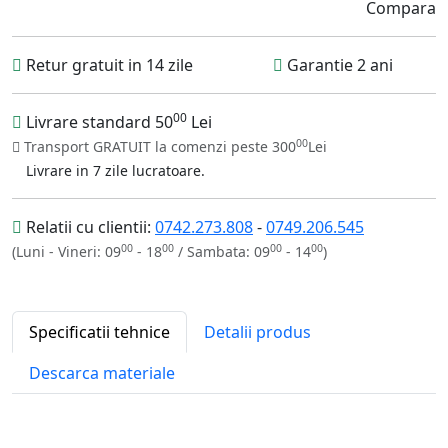
Compara
Retur gratuit in 14 zile
Garantie 2 ani
00
Livrare standard 50
Lei
00
Transport GRATUIT la comenzi peste 300
Lei
Livrare in 7 zile lucratoare.
Relatii cu clientii:
0742.273.808
-
0749.206.545
00
00
00
00
(Luni - Vineri: 09
- 18
/ Sambata: 09
- 14
)
Specificatii tehnice
Detalii produs
Descarca materiale