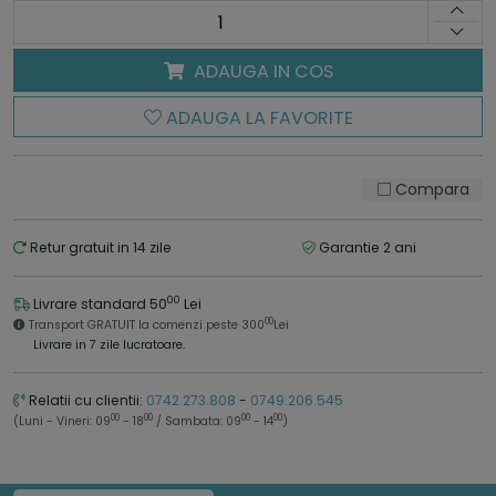
ADAUGA IN COS
ADAUGA LA FAVORITE
Compara
Retur gratuit in 14 zile
Garantie 2 ani
00
Livrare standard 50
Lei
00
Transport GRATUIT la comenzi peste 300
Lei
Livrare in 7 zile lucratoare.
Relatii cu clientii:
0742.273.808
-
0749.206.545
00
00
00
00
(Luni - Vineri: 09
- 18
/ Sambata: 09
- 14
)