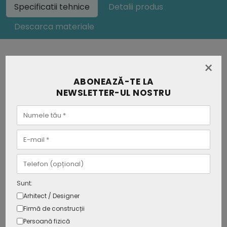
Specificatii tehnice
Detalii produs
Descarca materiale
×
Tip soclu
GU10
ABONEAZĂ-TE LA
NEWSLETTER-UL NOSTRU
Putere
Max. 35W
Voltaj
AC:220-240V
Frecventa
50Hz
Material
Aluminiu
Sunt:
Arhitect / Designer
Culoare corp
Negru
Firmă de construcții
Persoană fizică