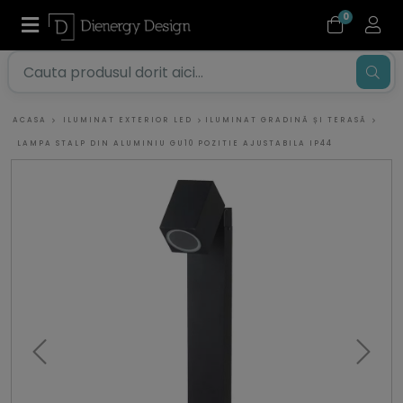
0
ACASA
ILUMINAT EXTERIOR LED
ILUMINAT GRADINĂ ȘI TERASĂ
LAMPA STALP DIN ALUMINIU GU10 POZITIE AJUSTABILA IP44